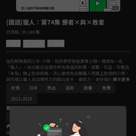
回首頁
登入後即可解鎖專屬任務
Play
(國語)獵人
：第74集 勝者×與×敗者
已完結 / 共 148 集
5.0
分享
收藏
住在鯨魚島的少年-小傑，他的夢想就是要像父親一樣成為一名
「獵人」。向分散在這個世界各角落的財寶、秘寶、珍品、珍獸及
「未知」賭上性命挑戰，決心要成為全職獵人而踏上旅途的小傑，
與同樣以獵人為目標努力的酷拉皮卡、雷歐力、奇犽相遇。突破重
顯示更多
重難關，終於通過獵人考試，而小傑是否能夠成為一名優秀的獵
友情
日本
熱血
冒險
動畫
免費
人！？異想天開、壯烈精彩的冒險即將展開！
2011-2015
參與演員
阿部記之
內容標籤
保護級