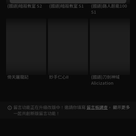
(國語)暗殺教室 S2
(國語)暗殺教室 S1
(國語)路人超能100
S1
倚天屠龍記
妙手仁心II
(國語)刀劍神域
Alicization
留言功能正在升級改版中！邀請你填寫
留言板調查
，
顯示更多
一起共創新版留言功能！