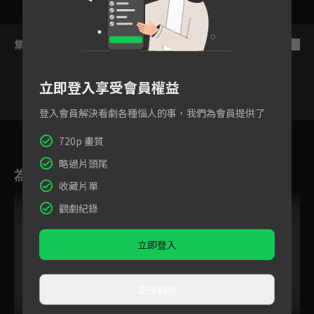
集數列表
反序
立即登入享受會員權益
登入會員解決看劇各種惱人的事，我們為會員提供了
71
72
73
74
75
76
7
720p 畫質
略過片頭尾
為您推薦
收藏片單
觀劇紀錄
立即登入
直接觀看