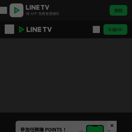
開啟
用 APP 免費看更精彩
升級VIP
(國語)獵人
目前未允許這部影片在你所在的地區播放
如有不便請見諒
Unmute
參加任務賺 POINTS！