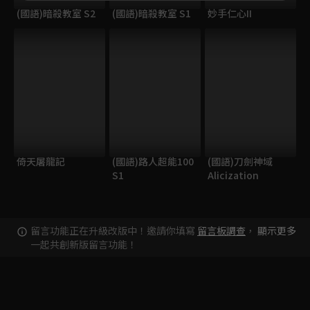
(國語)暗殺教室 S2
(國語)暗殺教室 S1
妙手仁心II
倚天屠龍記
(國語)路人超能100
(國語)刀劍神域
S1
Alicization
留言功能正在升級改版中！邀請你填寫
留言板調查
，
顯示更多
一起共創新版留言功能！