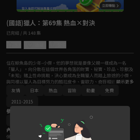
回首頁
登入後即可解鎖專屬任務
Play
(國語)獵人
：第69集 熱血×對決
已完結 / 共 148 集
5.0
分享
收藏
住在鯨魚島的少年-小傑，他的夢想就是要像父親一樣成為一名
「獵人」。向分散在這個世界各角落的財寶、秘寶、珍品、珍獸及
「未知」賭上性命挑戰，決心要成為全職獵人而踏上旅途的小傑，
與同樣以獵人為目標努力的酷拉皮卡、雷歐力、奇犽相遇。突破重
顯示更多
重難關，終於通過獵人考試，而小傑是否能夠成為一名優秀的獵
友情
日本
熱血
冒險
動畫
免費
人！？異想天開、壯烈精彩的冒險即將展開！
2011-2015
參與演員
阿部記之
內容標籤
保護級