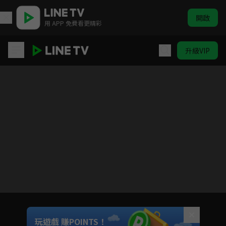
開啟
用 APP 免費看更精彩
升級VIP
(國語)獵人
目前未允許這部影片在你所在的地區播放
如有不便請見諒
Unmute
玩遊戲 賺POINTS！