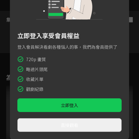
集數列表
反序
立即登入享受會員權益
登入會員解決看劇各種惱人的事，我們為會員提供了
66
67
68
69
70
71
7
720p 畫質
略過片頭尾
為您推薦
收藏片單
觀劇紀錄
立即登入
直接觀看