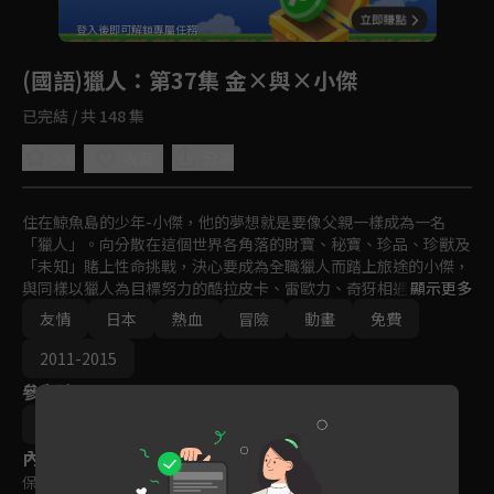
回首頁
登入後即可解鎖專屬任務
Play
(國語)獵人
：第37集 金×與×小傑
已完結 / 共 148 集
5.0
分享
收藏
住在鯨魚島的少年-小傑，他的夢想就是要像父親一樣成為一名
「獵人」。向分散在這個世界各角落的財寶、秘寶、珍品、珍獸及
「未知」賭上性命挑戰，決心要成為全職獵人而踏上旅途的小傑，
與同樣以獵人為目標努力的酷拉皮卡、雷歐力、奇犽相遇。突破重
顯示更多
重難關，終於通過獵人考試，而小傑是否能夠成為一名優秀的獵
友情
日本
熱血
冒險
動畫
免費
人！？異想天開、壯烈精彩的冒險即將展開！
2011-2015
參與演員
阿部記之
內容標籤
保護級