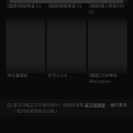
(國語)暗殺教室 S2
(國語)暗殺教室 S1
(國語)路人超能100
S1
倚天屠龍記
妙手仁心II
(國語)刀劍神域
Alicization
留言功能正在升級改版中！邀請你填寫
留言板調查
，
顯示更多
一起共創新版留言功能！