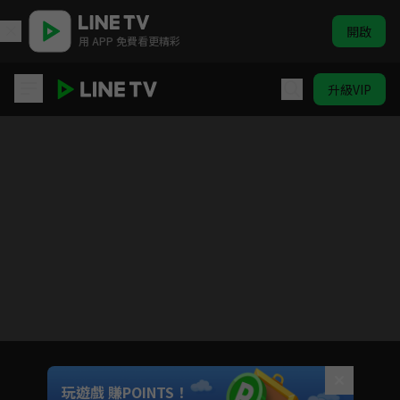
開啟
用 APP 免費看更精彩
升級VIP
(國語)獵人
目前未允許這部影片在你所在的地區播放
如有不便請見諒
Unmute
玩遊戲 賺POINTS！