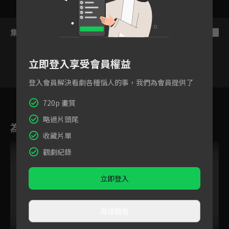
集數列表
反序
立即登入享受會員權益
登入會員解決看劇各種惱人的事，我們為會員提供了
34
35
36
37
38
39
4
720p 畫質
略過片頭尾
為您推薦
收藏片單
觀劇紀錄
立即登入
直接觀看