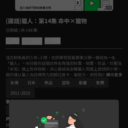
回首頁
登入後即可解鎖專屬任務
Play
(國語)獵人
：第14集 命中×獵物
已完結 / 共 148 集
5.0
分享
收藏
住在鯨魚島的少年-小傑，他的夢想就是要像父親一樣成為一名
「獵人」。向分散在這個世界各角落的財寶、秘寶、珍品、珍獸及
「未知」賭上性命挑戰，決心要成為全職獵人而踏上旅途的小傑，
與同樣以獵人為目標努力的酷拉皮卡、雷歐力、奇犽相遇。突破重
顯示更多
重難關，終於通過獵人考試，而小傑是否能夠成為一名優秀的獵
友情
日本
熱血
冒險
動畫
免費
人！？異想天開、壯烈精彩的冒險即將展開！
2011-2015
參與演員
阿部記之
內容標籤
保護級