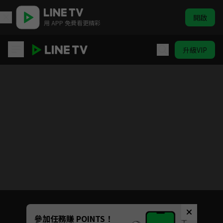
開啟
用 APP 免費看更精彩
升級VIP
(國語)獵人
目前未允許這部影片在你所在的地區播放
如有不便請見諒
Unmute
參加任務賺 POINTS！