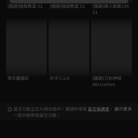
(國語)暗殺教室 S2
(國語)暗殺教室 S1
(國語)路人超能100
S1
倚天屠龍記
妙手仁心II
(國語)刀劍神域
Alicization
留言功能正在升級改版中！邀請你填寫
留言板調查
，
顯示更多
一起共創新版留言功能！