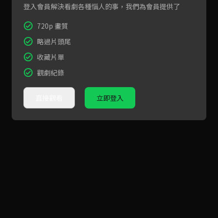
登入會員解決看劇各種惱人的事，我們為會員提供了
720p 畫質
略過片頭尾
收藏片單
觀劇紀錄
直接觀看
立即登入