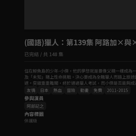
目前未允許這部影片在你所在的地區播放
(國語)獵人
如有不便請見諒
：第139集 阿路加×與
已完結 / 共 148 集
回首頁
住在鯨魚島的少年-小傑，他的夢想就是要像父親一樣成為
及「未知」賭上性命挑戰，決心要成為全職獵人而踏上旅途
遇。突破重重難關，終於通過獵人考試，而小傑是否能夠成
友情
日本
熱血
冒險
動畫
免費
2011-2015
參與演員
阿部記之
內容標籤
保護級