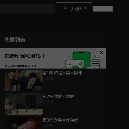
升級 VIP
登入 / 註冊
集數列表
玩遊戲 賺POINTS！
第1集 旅程×與×同伴
23分鐘
第2集 試驗×試驗
23分鐘
第3集 對手×倖存者
23分鐘