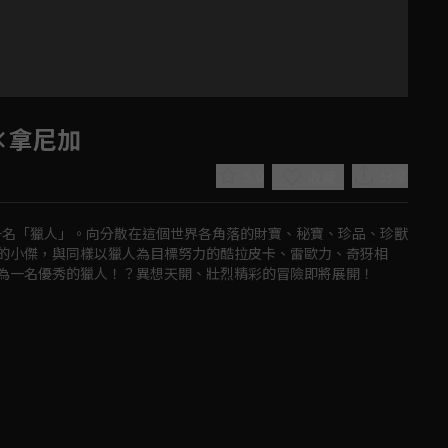
×拿尼加
5.0
分享
收藏
一名「獵人」。向分散在這個世界各角落的財寶、秘寶、珍品、珍獸
的小傑，與同樣以獵人為目標努力的酷拉皮卡、雷歐力、奇犽相
為一名優秀的獵人！？異想天開、壯烈精彩的冒險即將展開！
Play
Video