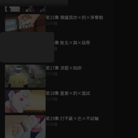
第15集 爾虞我詐×的×爭奪戰
好康資訊
23分鐘
7/21-8/20，盛夏追劇祭
升級VIP最優惠！獨家好
第16集 敗北×與×屈辱
戲看到飽
23分鐘
7月21日
-
8月20日
第17集 洞窟×陷阱
23分鐘
第18集 重要×的×面試
23分鐘
第19集 打不贏×也×不認輸
23分鐘