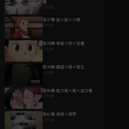
踢
23分鐘
第37集 金×與×小傑
23分鐘
第38集 老爸×的×答覆
23分鐘
第39集 願望×跟×誓言
23分鐘
第40集 能力者×是×協力者
23分鐘
第41集 豪傑×齊聚
23分鐘