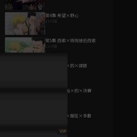
第4集 希望×野心
23分鐘
為您推薦
第5集 西索×悄悄接近西索
23分鐘
倚天屠龍記
已完結 / 共 40 集
第6集 意外×的×課題
23分鐘
第7集 飛行船×的×決賽
(國語)路人超能100
23分鐘
S1
已完結 / 共 12 集
第8集 少數×服從×多數
23分鐘
棒球大聯盟 劇場
VIP