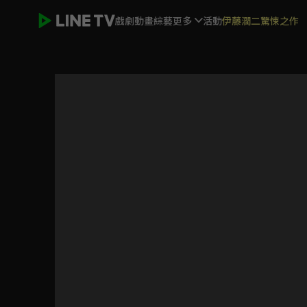
戲劇
動畫
綜藝
更多
活動
伊藤潤二驚悚之作
(國語)獵人