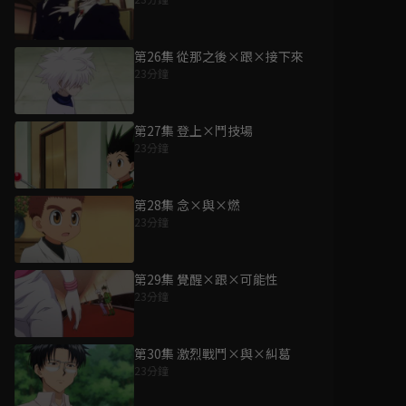
第26集 從那之後×跟×接下來
23分鐘
第27集 登上×鬥技場
23分鐘
第28集 念×與×燃
23分鐘
第29集 覺醒×跟×可能性
23分鐘
第30集 激烈戰鬥×與×糾葛
23分鐘