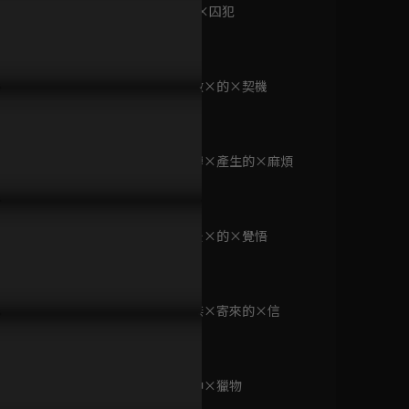
版：友情的一球
第9集 小心×囚犯
已完結 / 共 1 集
23分鐘
第10集 欺敵×的×契機
妙手仁心III
23分鐘
已完結 / 共 40 集
第11集 賭博×產生的×麻煩
23分鐘
妙手仁心II
已完結 / 共 40 集
第12集 最後×的×覺悟
23分鐘
第13集 小傑×寄來的×信
(國語)暗殺教室 S2
23分鐘
已完結 / 共 25 集
第14集 命中×獵物
23分鐘