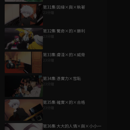
第31集 因緣×與×執著
23分鐘
第32集 驚奇×的×勝利
23分鐘
第33集 膚淺×的×威脅
23分鐘
第34集 憑實力×雪恥
23分鐘
第35集 確實×的×合格
23分鐘
第36集 大大的人情×與×小小一