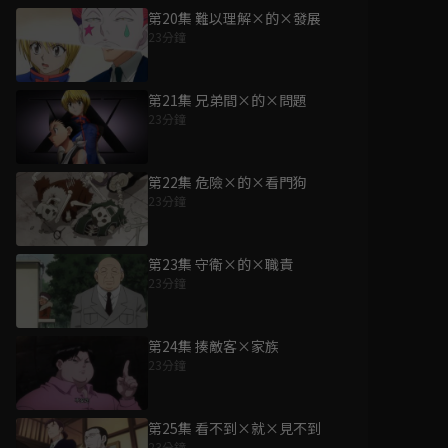
第20集 難以理解×的×發展
23分鐘
第21集 兄弟間×的×問題
23分鐘
第22集 危險×的×看門狗
23分鐘
第23集 守衛×的×職責
23分鐘
第24集 揍敵客×家族
23分鐘
第25集 看不到×就×見不到
23分鐘