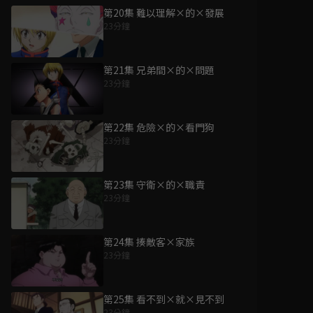
第20集 難以理解×的×發展
23分鐘
第21集 兄弟間×的×問題
23分鐘
第22集 危險×的×看門狗
23分鐘
第23集 守衛×的×職責
23分鐘
第24集 揍敵客×家族
23分鐘
第25集 看不到×就×見不到
23分鐘