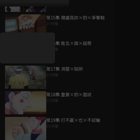
第15集 爾虞我詐×的×爭奪戰
好康資訊
23分鐘
7/21-8/20，盛夏追劇祭
升級VIP最優惠！獨家好
第16集 敗北×與×屈辱
戲看到飽
23分鐘
7月21日
-
8月20日
第17集 洞窟×陷阱
23分鐘
第18集 重要×的×面試
23分鐘
第19集 打不贏×也×不認輸
23分鐘