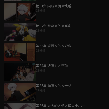
第31集 因緣×與×執著
23分鐘
第32集 驚奇×的×勝利
23分鐘
第33集 膚淺×的×威脅
23分鐘
第34集 憑實力×雪恥
23分鐘
第35集 確實×的×合格
23分鐘
第36集 大大的人情×與×小小一