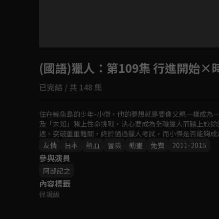
目前未允許這部影片在你所在的地區播放
(國語)獵人
如有不便請見諒
：第109集 行進開始
已完結 / 共 148 集
回首頁
住在鯨魚島的少年-小傑，他的夢想就是要像父親一樣成為
及「未知」賭上性命挑戰，決心要成為全職獵人而踏上旅途
遇。突破重重難關，終於通過獵人考試，而小傑是否能夠成
友情
日本
熱血
冒險
動畫
免費
2011-2015
參與演員
阿部記之
內容標籤
保護級