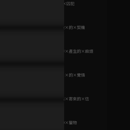
已完結 / 共 40 集
第9集 小心×囚犯
23分鐘
第10集 欺敵×的×契機
(國語)路人超能100
23分鐘
S1
已完結 / 共 12 集
第11集 賭博×產生的×麻煩
23分鐘
(國語)刀劍神域
Alicization
第12集 最後×的×覺悟
已完結 / 共 25 集
23分鐘
第13集 小傑×寄來的×信
妙手仁心II
23分鐘
已完結 / 共 40 集
第14集 命中×獵物
23分鐘