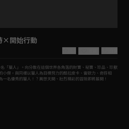
×時×開始行動
5.0
分享
收藏
一名「獵人」。向分散在這個世界各角落的財寶、秘寶、珍品、珍獸
的小傑，與同樣以獵人為目標努力的酷拉皮卡、雷歐力、奇犽相
為一名優秀的獵人！？異想天開、壯烈精彩的冒險即將展開！
Play
Video