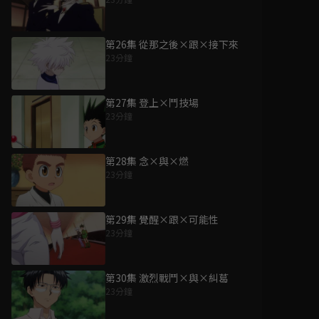
第26集 從那之後×跟×接下來
23分鐘
第27集 登上×鬥技場
23分鐘
第28集 念×與×燃
23分鐘
第29集 覺醒×跟×可能性
23分鐘
第30集 激烈戰鬥×與×糾葛
23分鐘