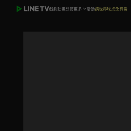
戲劇
動畫
綜藝
更多
活動
請世界吃桌免費看
(國語)獵人