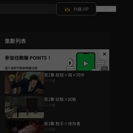
升級 VIP
登入 / 註冊
集數列表
參加任務賺 POINTS！
第1集 旅程×與×同伴
23分鐘
第2集 試驗×試驗
23分鐘
第3集 對手×倖存者
23分鐘