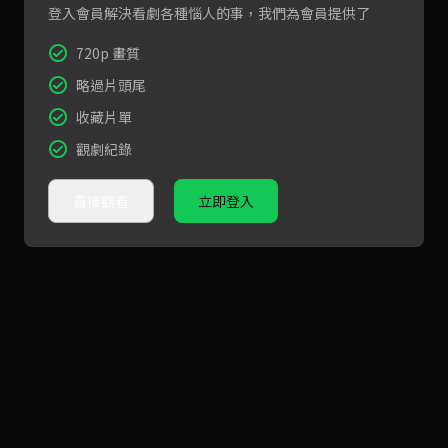
登入會員解決看劇各種惱人的事，我們為會員提供了
720p 畫質
略過片頭尾
收藏片單
觀劇紀錄
直接觀看
立即登入