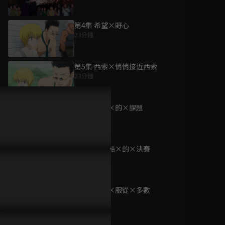
第4集 希望×野心
23分鐘
為您推薦
第5集 西索×悄悄接近西索
23分鐘
(國語)暗殺教室 S2
已完結 / 共 25 集
第6集 意外×的×課題
23分鐘
第7集 飛行船×的×決賽
(國語)暗殺教室 S1
23分鐘
已完結 / 共 22 集
第8集 少數×服從×多數
23分鐘
倚天屠龍記