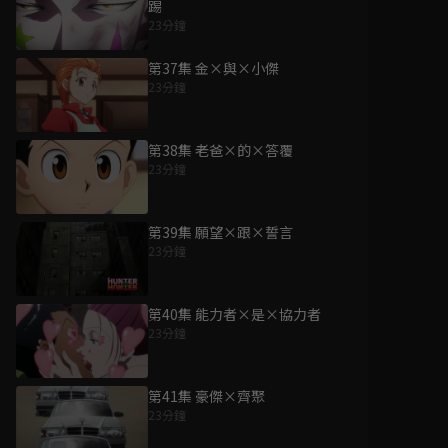
踢
23分鐘
第37集 金×與×小傑
23分鐘
第38集 老爸×的×答覆
23分鐘
第39集 願望×跟×誓言
23分鐘
第40集 能力者×是×協力者
23分鐘
第41集 豪傑×齊聚
23分鐘