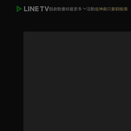
戲劇
動畫
綜藝
更多
活動
追神劇只要銅板價
葬送的芙莉蓮