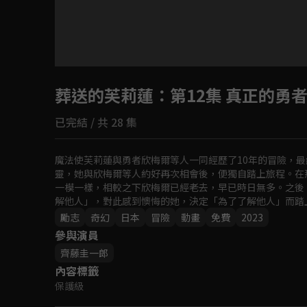
目前未允許這部影片在你所在的地區播放
葬送的芙莉蓮
如有不便請見諒
：第12集 真正的勇
已完結 / 共 28 集
回首頁
魔法使芙莉蓮與勇者欣梅爾等人一同經歷了10年的冒險，
靈，她與欣梅爾等人約好再次相會後，便獨自踏上旅程。在那
一模一樣，相較之下欣梅爾已經老去，早已時日無多。之後
解他人」，對此感到懊悔的她，決定「為了了解他人」而踏
前方等著她。
勵志
奇幻
日本
冒險
動畫
免費
2023
參與演員
齊藤圭一郎
內容標籤
保護級