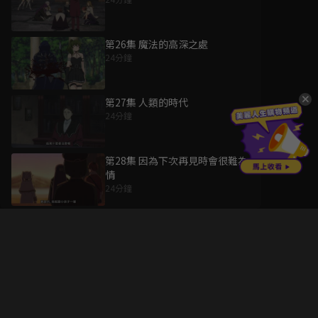
第26集 魔法的高深之處
24分鐘
第27集 人類的時代
24分鐘
第28集 因為下次再見時會很難為
情
24分鐘
升級方案
客服中心
會員權益
關於我們