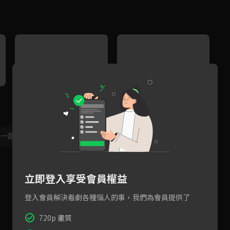
EP14預告：年輕人的特權
EP13預告：總覺得有種不好的
E
預感？
，一起共創新版留言功能！
顯示更多
立即登入享受會員權益
登入會員解決看劇各種惱人的事，我們為會員提供了
720p 畫質