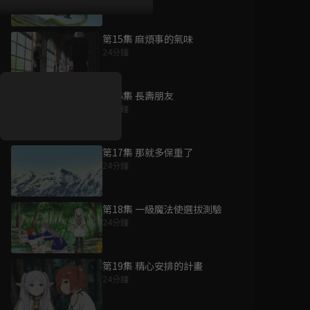
第15集 麻煩事的氣味
好康資訊
24分鐘
7/21-8/20，盛夏追劇祭
升級VIP最優惠！獨家好
第16集 長壽朋友
戲看到飽
24分鐘
7月21日
-
8月20日
第17集 那就多保重了
24分鐘
第18集 一級魔法使選拔測驗
24分鐘
第19集 精心安排的計畫
24分鐘