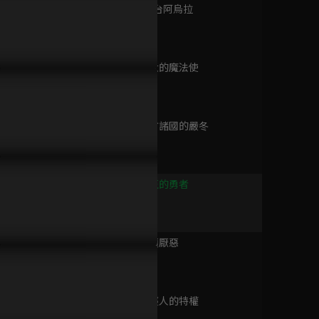
已完結 / 共 36 集
第9集 斷頭台阿烏拉
24分鐘
第10集 強大的魔法使
決戰前
24分鐘
已完結 / 共 32 集
第11集 北方諸國的嚴冬
P12預告：真正的勇者
EP11預告：真是一波未平一波
EP10預告
24分鐘
又起呢！
芙莉蓮大人
廉石傳奇
已完結 / 共 30 集
第12集 真正的勇者
24分鐘
第13集 同類厭惡
城市獵人'91
24分鐘
已完結 / 共 13 集
第14集 年輕人的特權
24分鐘