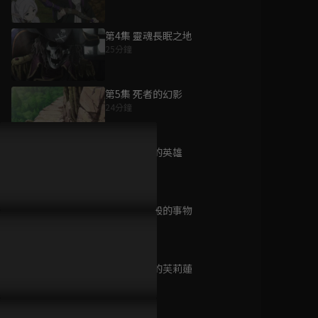
第4集 靈魂長眠之地
25分鐘
為您推薦
第5集 死者的幻影
24分鐘
葬送的芙莉蓮 第二
季
第6集 村莊的英雄
已完結 / 共 10 集
24分鐘
第7集 童話般的事物
天師鍾馗
24分鐘
已完結 / 共 40 集
第8集 葬送的芙莉蓮
24分鐘
新京城四少