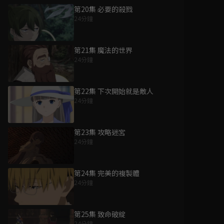
第20集 必要的殺戮
24分鐘
第21集 魔法的世界
24分鐘
第22集 下次開始就是敵人
24分鐘
第23集 攻略迷宮
24分鐘
第24集 完美的複製體
24分鐘
第25集 致命破綻
24分鐘