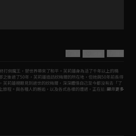
者
5.0
分享
收藏
最終打倒魔王，替世界帶來了和平。芙莉蓮身為活了千年以上的精
之後過了50年，芙莉蓮造訪欣梅爾的所在地，但她與50年前長得
，芙莉蓮親眼見到過世的欣梅爾，深深體悟自己至今都沒有去「了
上旅程。與各種人的邂逅，以及各式各樣的遭遇，正在這趟旅程的
顯示更多
Play
Video