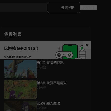
升級 VIP
登入 / 註冊
集數列表
玩遊戲 賺POINTS！
第1集 冒險的終點
25分鐘
第2集 就算不是魔法
26分鐘
第3集 殺人魔法
24分鐘