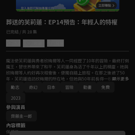
登入後即可解鎖專屬任務
Play
葬送的芙莉蓮
：EP14預告：年輕人的特權
已完結 / 共 28 集
5.0
分享
收藏
魔法使芙莉蓮與勇者欣梅爾等人一同經歷了10年的冒險，最終打倒
魔王，替世界帶來了和平。芙莉蓮身為活了千年以上的精靈，她與
欣梅爾等人約好再次相會後，便獨自踏上旅程。在那之後過了50
年，芙莉蓮造訪欣梅爾的所在地，但她與50年前長得一模一樣，相
顯示更多
較之下欣梅爾已經老去，早已時日無多。之後，芙莉蓮親眼見到過
勵志
奇幻
日本
冒險
動畫
免費
世的欣梅爾，深深體悟自己至今都沒有去「了解他人」，對此感到
懊悔的她，決定「為了了解他人」而踏上旅程。與各種人的邂逅，
2023
以及各式各樣的遭遇，正在這趟旅程的前方等著她。
參與演員
齊藤圭一郎
內容標籤
保護級