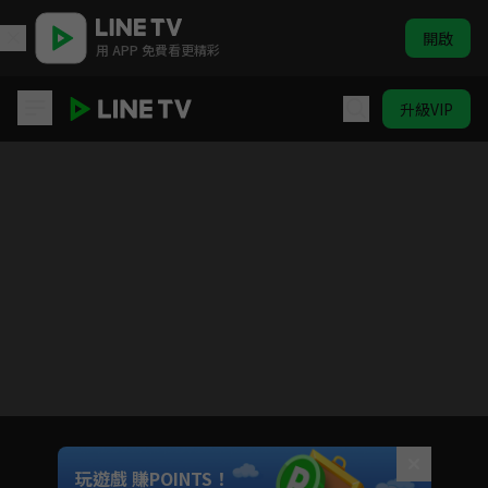
開啟
用 APP 免費看更精彩
升級VIP
葬送的芙莉蓮
Unmute
玩遊戲 賺POINTS！