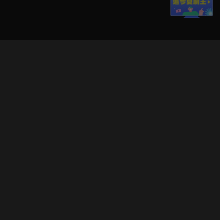
立即登入享受會員權益。
解鎖更多專屬功能，追劇更便利！
登入 / 註冊
巧克科技新媒體股份有限公司