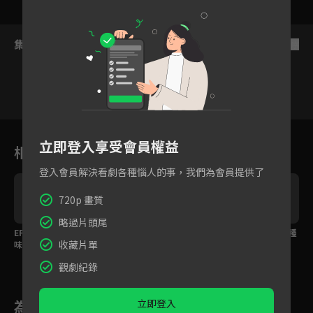
集數列表
反序
1
2
3
4
5
6
立即登入享受會員權益
相關花絮
登入會員解決看劇各種惱人的事，我們為會員提供了
720p 畫質
略過片頭尾
的
EP15預告：麻煩事的氣
EP14預告：年輕人的特
EP13預告：總覺得有種
收藏片單
味
權
不好的預感？
觀劇紀錄
立即登入
為您推薦