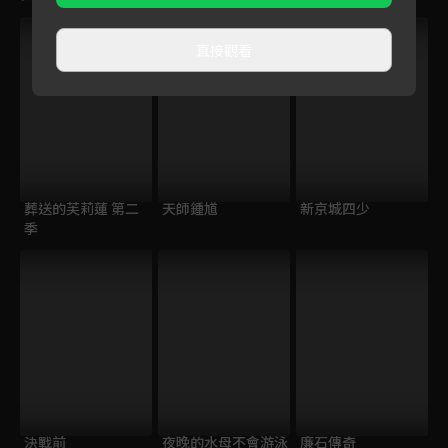
直接觀看
葬送的芙莉蓮 第二
天師鍾馗
新京城四少
季
決戰前
夜晚的水母不會游泳
廉石傳奇