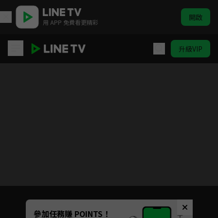
開啟
用 APP 免費看更精彩
升級VIP
在下李佑
目前未允許這部影片在你所在的地區播放
如有不便請見諒
Unmute
參加任務賺 POINTS！