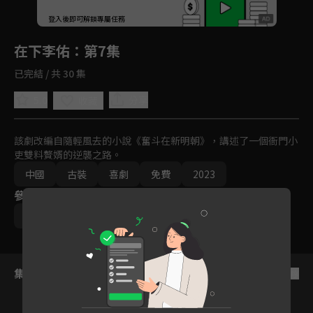
回首頁
登入後即可解鎖專屬任務
Play
在下李佑
：第7集
已完結 / 共 30 集
5.0
分享
收藏
該劇改編自隨輕風去的小說《奮斗在新明朝》，講述了一個衙門小
吏雙料贅婿的逆襲之路。
中國
古裝
喜劇
免費
2023
參與演員
管雲鵬
宋霄瑛子
余夢寒
施予斐
集數列表
反序