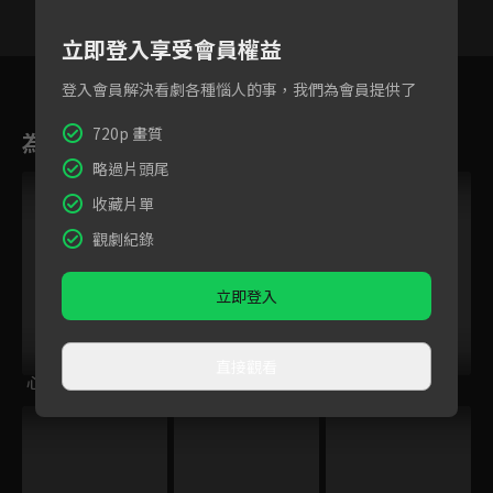
立即登入享受會員權益
4
5
6
7
8
9
1
登入會員解決看劇各種惱人的事，我們為會員提供了
720p 畫質
為您推薦
略過片頭尾
收藏片單
觀劇紀錄
立即登入
直接觀看
心點心
警徽天職 S4
君是慕容卿似花