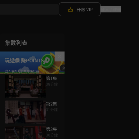
升級 VIP
登入 / 註冊
集數列表
玩遊戲 賺POINTS！
第1集
38分鐘
第2集
31分鐘
第3集
30分鐘