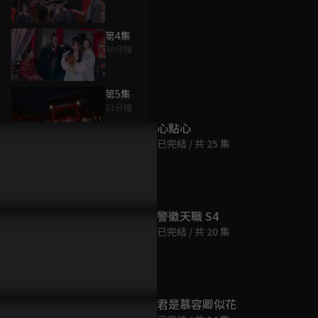
第4集
30分鐘
為您推薦
第5集
31分鐘
心點心
已完結 / 共 25 集
第6集
30分鐘
第7集
警徽天職 S4
31分鐘
已完結 / 共 20 集
第8集
31分鐘
君是慕容卿似花