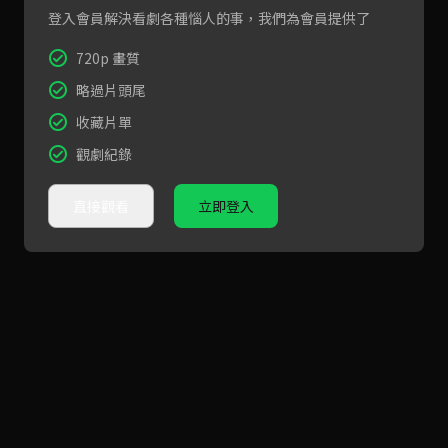
登入會員解決看劇各種惱人的事，我們為會員提供了
720p 畫質
略過片頭尾
收藏片單
觀劇紀錄
直接觀看
立即登入