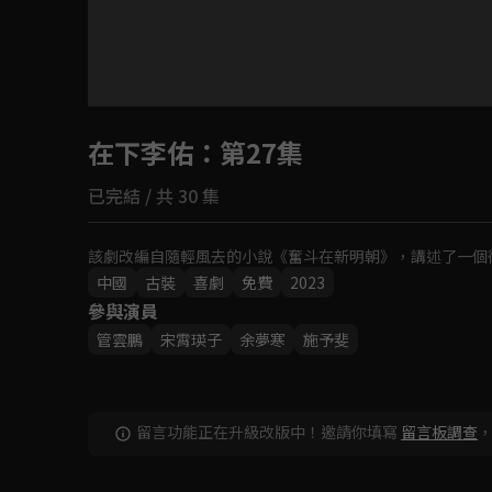
目前未允許這部影片在你所在的地區播放
在下李佑
如有不便請見諒
：第27集
已完結 / 共 30 集
回首頁
該劇改編自隨輕風去的小說《奮斗在新明朝》，講述了一個
中國
古裝
喜劇
免費
2023
參與演員
管雲鵬
宋霄瑛子
余夢寒
施予斐
留言功能正在升級改版中！邀請你填寫
留言板調查