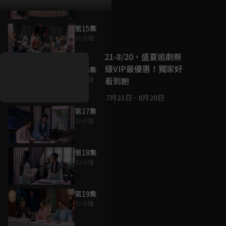
第15集
好康資訊
31分鐘
7/21-8/20，盛夏追劇祭
升級VIP最優惠！獨家好
第16集
戲看到飽
31分鐘
7月21日
-
8月20日
第17集
31分鐘
第18集
32分鐘
第19集
31分鐘