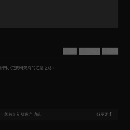
5.0
分享
收藏
衙門小吏雙料贅婿的逆襲之路。
Play
Video
，一起共創新版留言功能！
顯示更多