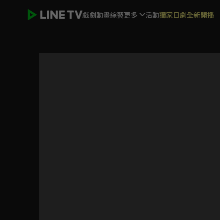
戲劇
動畫
綜藝
更多
活動
獨家日劇全新開播
在下李佑