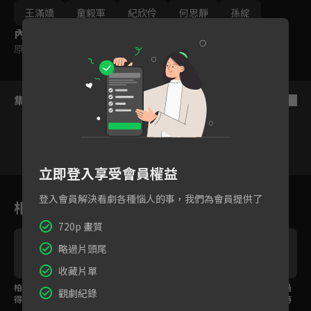
王滿嬌
童毅軍
紀欣伶
何思靜
孫綻
內容標籤
原創
集數列表
反序
立即登入享受會員權益
精彩片花
1
2
3
4
5
登入會員解決看劇各種惱人的事，我們為會員提供了
相關花絮
720p 畫質
略過片頭尾
收藏片單
柏翰超直球告白 順利抱
柏翰的追女神攻略來
陳柏文初為人父卻錯過
觀劇紀錄
得美人歸！
了！你會學了嗎？
女兒「小洋蔥」誕生時
刻！