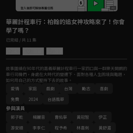
登入後即可解鎖專屬任務
Play
華麗計程車行
：柏翰的追女神攻略來了！你會
學了嗎？
已完結 / 共 11 集
4.7
分享
收藏
故事圍繞在90年代的嘉義華麗計程車行一家四口與一群樂天開朗的
車行司機們，身處在大時代的變遷下、面對各種人生困境與難題，
如何用自己的方式堅持下去的故事。
愛情
家庭
戲劇
台灣
勵志
喜劇
免費
2024
台語風華
參與演員
郭子乾
楊麗音
曹佑寧
黃冠智
伊正
游安順
李李仁
程予希
林嘉俐
黃舒湄