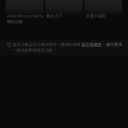
2019 HIStory Party
無主之子
天涯小逃犯
精彩記錄
留言功能正在升級改版中！邀請你填寫
留言板調查
，
顯示更多
一起共創新版留言功能！