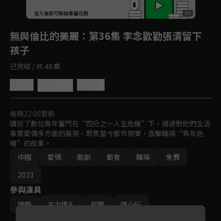
回首頁
登入後即可解鎖專屬任務
Play
無與倫比的美麗
：第36集 李念歡勸張清留下
孩子
已完結 / 共 40 集
4.5
分享
收藏
每晚22:00更新
講述了數位青年奮鬥在“四分之一人生危機”下，通過對他們生活
事業愛情多方面的展現，聚焦當今都市現實，直擊職場“青年危
機”的故事。
中國
愛情
戲劇
都會
職場
免費
2023
參與演員
陳曉
古力娜扎
柳巖
陳小紜