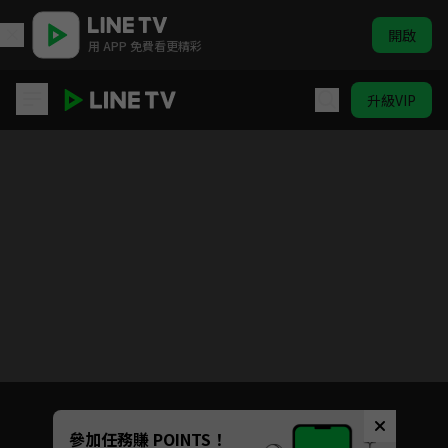
開啟
用 APP 免費看更精彩
升級VIP
無與倫比的美麗
目前未允許這部影片在你所在的地區播放
如有不便請見諒
Unmute
參加任務賺 POINTS！