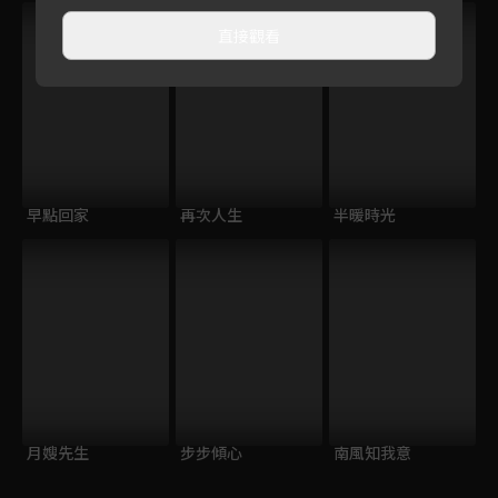
直接觀看
早點回家
再次人生
半暖時光
月嫂先生
步步傾心
南風知我意