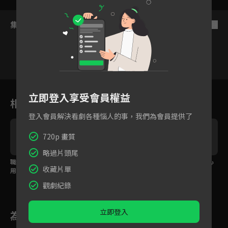
集數列表
反序
33
34
35
36
37
38
3
立即登入享受會員權益
相關花絮
登入會員解決看劇各種惱人的事，我們為會員提供了
720p 畫質
略過片頭尾
職場女性懷孕就失去利
葉青逼古力娜扎與陳曉
葉青強吻陳曉卻換來心
收藏片單
用價值？
分手
碎痛哭
觀劇紀錄
立即登入
為您推薦