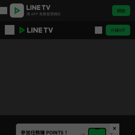
開啟
用 APP 免費看更精彩
升級VIP
無與倫比的美麗
目前未允許這部影片在你所在的地區播放
如有不便請見諒
Unmute
參加任務賺 POINTS！