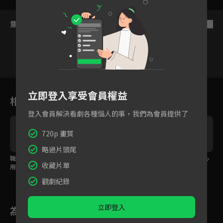
集數列表
反序
22
23
24
25
26
27
2
立即登入享受會員權益
相關花絮
登入會員解決看劇各種惱人的事，我們為會員提供了
720p 畫質
略過片頭尾
職場女性懷孕就失去利
葉青逼古力娜扎與陳曉
葉青強吻陳曉卻換來心
收藏片單
用價值？
分手
碎痛哭
觀劇紀錄
立即登入
為您推薦