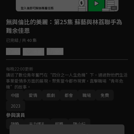
回首頁
登入後即可解鎖專屬任務
Play
無與倫比的美麗
：第25集 蘇藝與林荔聯手為
難余佳恩
已完結 / 共 40 集
4.5
分享
收藏
每晚22:00更新
講述了數位青年奮鬥在“四分之一人生危機”下，通過對他們生活
事業愛情多方面的展現，聚焦當今都市現實，直擊職場“青年危
機”的故事。
中國
愛情
戲劇
都會
職場
免費
2023
參與演員
陳曉
古力娜扎
柳巖
陳小紜