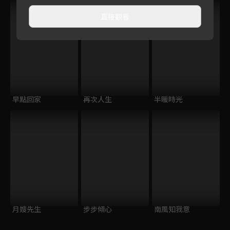
直接觀看
早點回家
再次人生
半暖時光
月嫂先生
步步傾心
南風知我意