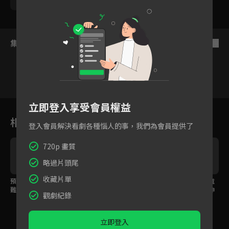
夏浦洋
集數列表
反序
立即登入享受會員權益
1
2
3
4
5
6
相關花絮
登入會員解決看劇各種惱人的事，我們為會員提供了
720p 畫質
略過片頭尾
收藏片單
預告：庹宗康中年就業
預告：坤達和LULU一夕
預告：藝人們首辦兒童
難！這次的老闆是...
之間多了七寶？！坤達
夏令營好崩潰！男神坤
觀劇紀錄
當場嚇暈！
達竟要幫小孩把屎把尿
立即登入