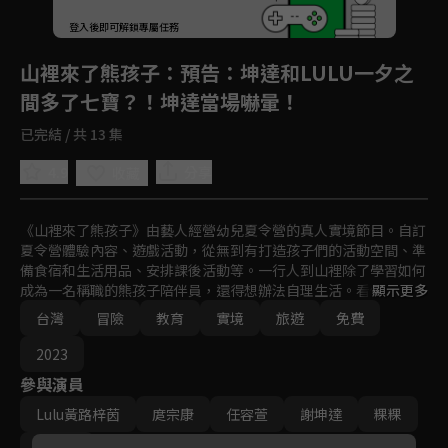
登入後即可解鎖專屬任務
Play
山裡來了熊孩子
：預告：坤達和LULU一夕之
間多了七寶？！坤達當場嚇暈！
已完結 / 共 13 集
4.9
分享
收藏
《山裡來了熊孩子》由藝人經營幼兒夏令營的真人實境節目。自訂
夏令營體驗內容、遊戲活動，從無到有打造孩子們的活動空間、準
備食宿和生活用品、安排課後活動等。一行人到山裡除了學習如何
成為一名稱職的熊孩子陪伴員，還得想辦法自理生活。看似簡單，
顯示更多
卻將帶給藝人前所未見的震撼衝擊感動。
台灣
冒險
教育
實境
旅遊
免費
2023
參與演員
Lulu黃路梓茵
庹宗康
任容萱
謝坤達
粿粿