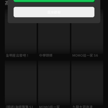
為您推薦
直接觀看
全明星出發吧！
中學頭條
MOMO這一家 S6
(國語)海綿寶寶 S1
MOMO這一家
九龍大眾浪漫