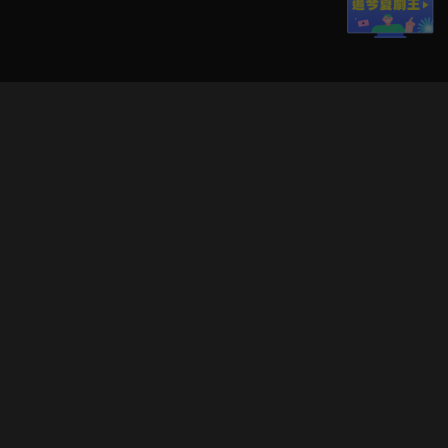
立即登入享受會員權益。
解鎖更多專屬功能，追劇更便利！
登入 / 註冊
巧克科技新媒體股份有限公司