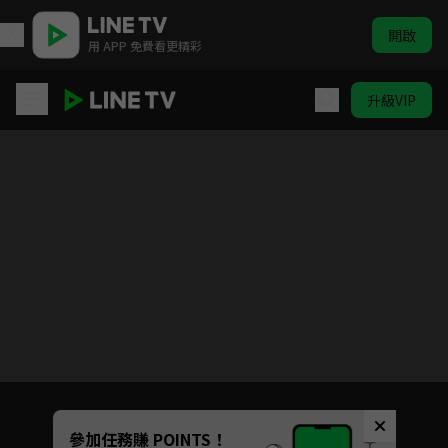
開啟
用 APP 免費看更精彩
升級VIP
刑警X戰士美少女
目前未允許這部影片在你所在的地區播放
如有不便請見諒
Unmute
參加任務賺 POINTS！