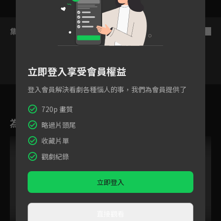
集數列表
反序
立即登入享受會員權益
登入會員解決看劇各種惱人的事，我們為會員提供了
42
43
44
45
46
47
4
720p 畫質
為您推薦
略過片頭尾
收藏片單
VIP
觀劇紀錄
立即登入
直接觀看