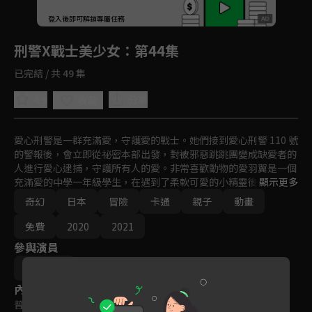
回首頁
登入後即可解鎖專屬任務
Play
刑警X戰士美少女
：第44集
已完結 / 共 49 集
4.9
分享
收藏
愛心刑警是一群充滿愛，守護愛的戰士。她們接到愛心刑警 110 號
的警報後，會立即從祕密本部出發，對被邪惡跳跳團變成缺愛者的
人進行愛心逮捕，守護所有人的愛。非常喜歡動物的愛羽翼是一個
充滿愛的中學一年級學生，在遇到了柔軟可愛的小精靈後，被任命
顯示更多
為愛心刑警！為了説明被邪惡組織瓦爾皮喬科團奪走愛的媽媽，翼
奇幻
日本
冒險
卡通
親子
動畫
變身為愛心巡護！她能取回媽媽的愛嗎？
免費
2020
2021
參與演員
三池崇史
內容標籤
普遍級