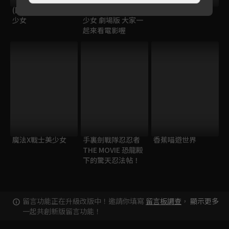
(國語)秘密X戰士美
(國語)秘密X戰士美
暴走哈姆醬
少女
少女 劇場版 大家一
起來看電影喔
魔法X戰士美少女
手裏劍戰隊忍忍者
香蕉喵遊世界
THE MOVIE 恐龍殿
下的驚天忍法帖！
留言功能正在升級改版中！邀請你填寫
留言板調查
，
顯示更多
一起共創新版留言功能！