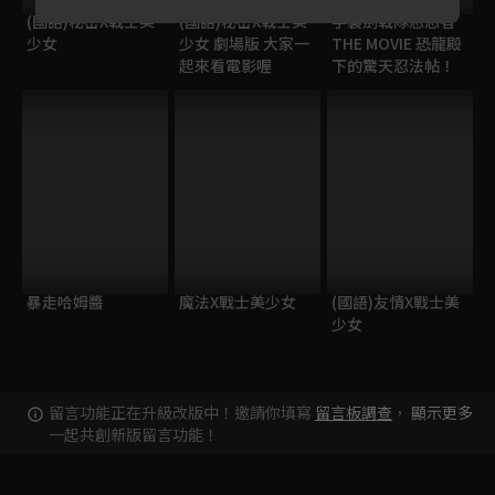
(國語)秘密X戰士美
(國語)秘密X戰士美
手裏劍戰隊忍忍者
少女
少女 劇場版 大家一
THE MOVIE 恐龍殿
起來看電影喔
下的驚天忍法帖！
暴走哈姆醬
魔法X戰士美少女
(國語)友情X戰士美
少女
留言功能正在升級改版中！邀請你填寫
留言板調查
，
顯示更多
一起共創新版留言功能！