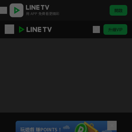
開啟
用 APP 免費看更精彩
升級VIP
刑警X戰士美少女
目前未允許這部影片在你所在的地區播放
如有不便請見諒
Unmute
玩遊戲 賺POINTS！