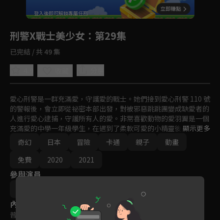
回首頁
登入後即可解鎖專屬任務
Play
刑警X戰士美少女
：第29集
已完結 / 共 49 集
4.9
分享
收藏
愛心刑警是一群充滿愛，守護愛的戰士。她們接到愛心刑警 110 號
的警報後，會立即從祕密本部出發，對被邪惡跳跳團變成缺愛者的
人進行愛心逮捕，守護所有人的愛。非常喜歡動物的愛羽翼是一個
充滿愛的中學一年級學生，在遇到了柔軟可愛的小精靈後，被任命
顯示更多
為愛心刑警！為了説明被邪惡組織瓦爾皮喬科團奪走愛的媽媽，翼
奇幻
日本
冒險
卡通
親子
動畫
變身為愛心巡護！她能取回媽媽的愛嗎？
免費
2020
2021
參與演員
三池崇史
內容標籤
普遍級