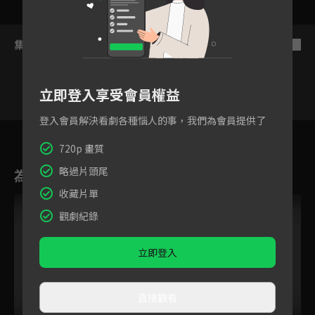
集數列表
反序
立即登入享受會員權益
登入會員解決看劇各種惱人的事，我們為會員提供了
27
28
29
30
31
32
3
720p 畫質
略過片頭尾
為您推薦
收藏片單
VIP
觀劇紀錄
立即登入
直接觀看