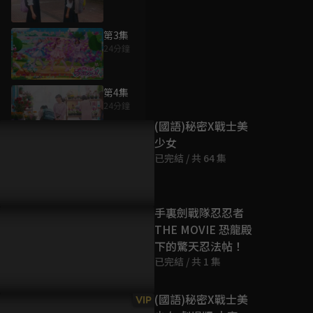
第3集
24分鐘
為您推薦
第4集
24分鐘
(國語)秘密X戰士美
少女
第5集
已完結 / 共 64 集
24分鐘
第6集
手裏劍戰隊忍忍者
24分鐘
THE MOVIE 恐龍殿
下的驚天忍法帖！
已完結 / 共 1 集
第7集
24分鐘
(國語)秘密X戰士美
VIP