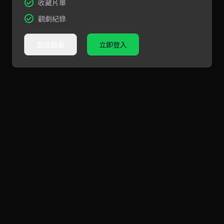
收藏片單
觀劇紀錄
直接觀看
立即登入