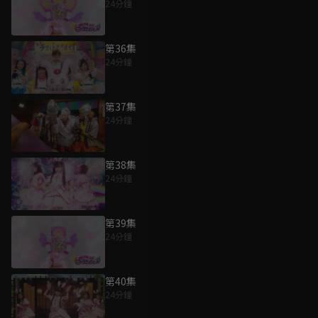
24分鐘
第36集
24分鐘
第37集
24分鐘
第38集
24分鐘
第39集
24分鐘
第40集
24分鐘