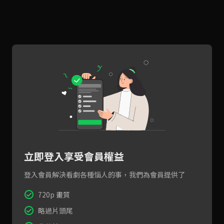
立即登入享受會員權益
登入會員解決看劇各種惱人的事，我們為會員提供了
720p 畫質
略過片頭尾