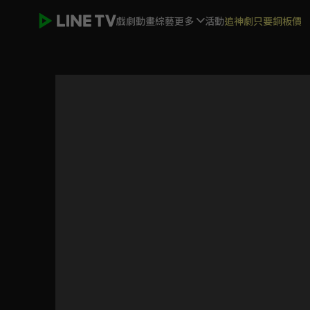
戲劇
動畫
綜藝
更多
活動
追神劇只要銅板價
刑警X戰士美少女