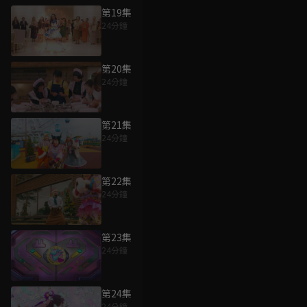
第19集
24分鐘
第20集
24分鐘
第21集
24分鐘
第22集
24分鐘
第23集
24分鐘
第24集
24分鐘