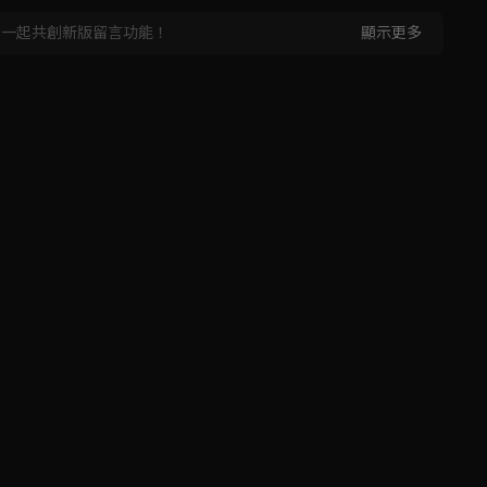
，一起共創新版留言功能！
顯示更多