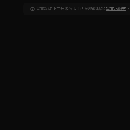
留言功能正在升級改版中！邀請你填寫
留言板調查