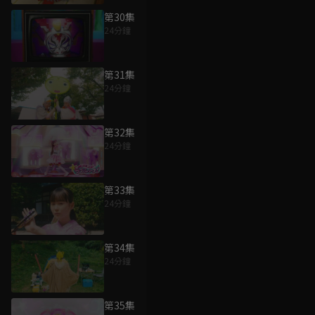
第30集
24分鐘
第31集
24分鐘
第32集
24分鐘
第33集
24分鐘
第34集
24分鐘
第35集