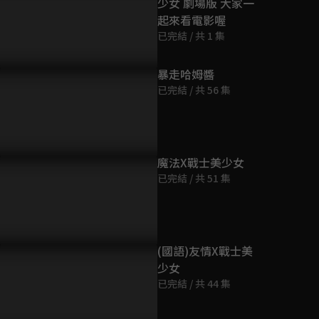
少女 劇場版 大家一
第8集
起來看電影喔
24分鐘
已完結 / 共 1 集
第9集
暴走哈姆醬
24分鐘
已完結 / 共 56 集
第10集
24分鐘
魔法X戰士美少女
已完結 / 共 51 集
第11集
24分鐘
第12集
(國語)友情X戰士美
24分鐘
少女
已完結 / 共 44 集
第13集
24分鐘