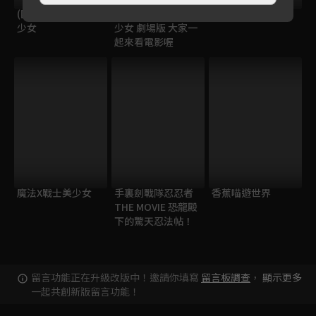
(國語)秘密X戰士美
(國語)秘密X戰士美
暴走哈姆醬
少女
少女 劇場版 大家一
起來看電影喔
魔法X戰士美少女
手裏劍戰隊忍忍者
香蕉喵遊世界
THE MOVIE 恐龍殿
下的驚天忍法帖！
留言功能正在升級改版中！邀請你填寫
留言板調查
，
顯示更多
一起共創新版留言功能！