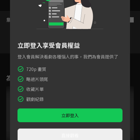
集數列表
反序
立即登入享受會員權益
登入會員解決看劇各種惱人的事，我們為會員提供了
10
11
12
13
14
15
1
720p 畫質
為您推薦
略過片頭尾
收藏片單
VIP
觀劇紀錄
立即登入
直接觀看