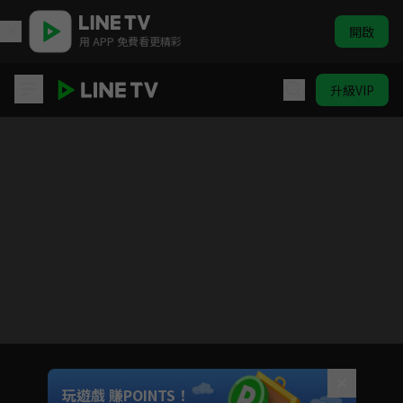
開啟
用 APP 免費看更精彩
升級VIP
刑警X戰士美少女
目前未允許這部影片在你所在的地區播放
如有不便請見諒
Unmute
玩遊戲 賺POINTS！