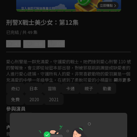
回首頁
登入後即可解鎖專屬任務
Play
刑警X戰士美少女
：第12集
已完結 / 共 49 集
4.9
分享
收藏
愛心刑警是一群充滿愛，守護愛的戰士。她們接到愛心刑警 110 號
的警報後，會立即從祕密本部出發，對被邪惡跳跳團變成缺愛者的
人進行愛心逮捕，守護所有人的愛。非常喜歡動物的愛羽翼是一個
充滿愛的中學一年級學生，在遇到了柔軟可愛的小精靈後，被任命
顯示更多
為愛心刑警！為了説明被邪惡組織瓦爾皮喬科團奪走愛的媽媽，翼
奇幻
日本
冒險
卡通
親子
動畫
變身為愛心巡護！她能取回媽媽的愛嗎？
免費
2020
2021
參與演員
三池崇史
內容標籤
普遍級