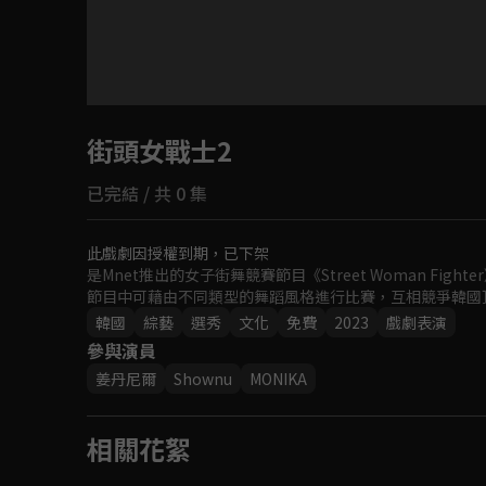
目前未允許這部影片在你所在的地區播放
街頭女戰士2
如有不便請見諒
已完結 / 共 0 集
回首頁
此戲劇因授權到期，已下架
是Mnet推出的女子街舞競賽節目《Street Woman F
節目中可藉由不同類型的舞蹈風格進行比賽，互相競爭韓國
韓國
綜藝
選秀
文化
免費
2023
戲劇表演
參與演員
姜丹尼爾
Shownu
MONIKA
相關花絮