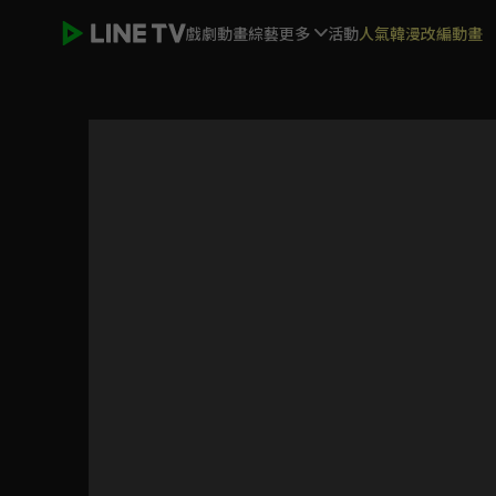
戲劇
動畫
綜藝
更多
活動
人氣韓漫改編動畫
街頭女戰士2