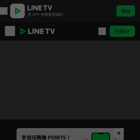
開啟
用 APP 免費看更精彩
升級VIP
街頭女戰士2
目前未允許這部影片在你所在的地區播放
如有不便請見諒
Unmute
參加任務賺 POINTS！