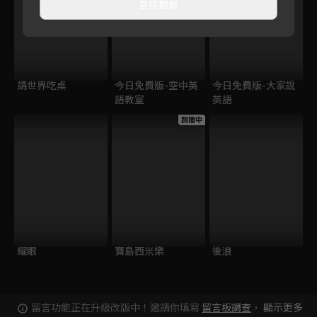
直接觀看
請世界吃桌
今日免費版-空中英
今日免費版-大家說
語教室
英語
跟播中
耀眼
寶島西米樂
後浪
留言功能正在升級改版中！邀請你填寫
留言板調查
，
顯示更多