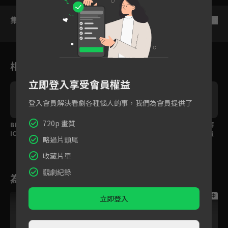
集數列表
反序
相關花絮
立即登入享受會員權益
登入會員解決看劇各種惱人的事，我們為會員提供了
720p 畫質
BEBE VS.JAM REPUBL
特別舞台來了！6舞團齊
MANNEQUEEN最終舞
IC誰能成為《街頭女戰
跳《SMOKE》場面超壯
台華麗編舞讓人彷彿置
略過片頭尾
士2》最終冠軍？
觀
身Vegas
收藏片單
觀劇紀錄
為您推薦
跟播中
跟播中
跟播中
立即登入