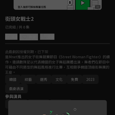
回首頁
登入後即可解鎖專屬任務
Play
街頭女戰士2
已完結 / 共 0 集
4.9
分享
收藏
此戲劇因授權到期，已下架
是Mnet推出的女子街舞競賽節目《Street Woman Fighter》的續
作。邀請數隊足以代表韓國的女子舞蹈團體出演，舞者們在節目中
可藉由不同類型的舞蹈風格進行比賽，互相競爭韓國頂級街舞團的
王座。
韓國
綜藝
選秀
文化
免費
2023
戲劇表演
參與演員
姜丹尼爾
Shownu
MONIKA