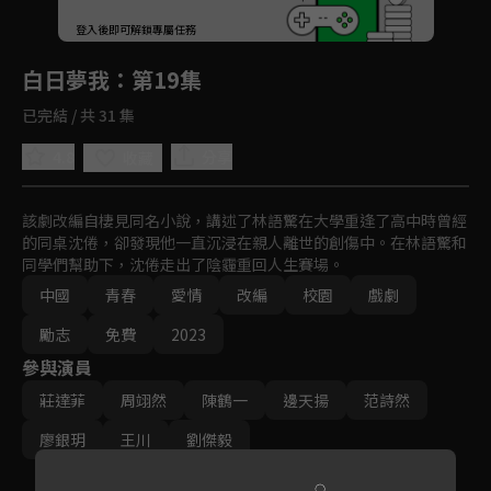
回首頁
登入後即可解鎖專屬任務
Play
白日夢我
：第19集
已完結 / 共 31 集
4.8
分享
收藏
該劇改編自棲見同名小說，講述了林語驚在大學重逢了高中時曾經
的同桌沈倦，卻發現他一直沉浸在親人離世的創傷中。在林語驚和
同學們幫助下，沈倦走出了陰霾重回人生賽場。
中國
青春
愛情
改編
校園
戲劇
勵志
免費
2023
參與演員
莊達菲
周翊然
陳鶴一
邊天揚
范詩然
廖銀玥
王川
劉傑毅