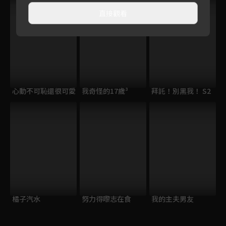
直接觀看
心動不可恥還很可愛
我奇怪的17歲³
拜託！別黑我！ S2
橘子汽水
努力得嚟志在食
我的主夫男友