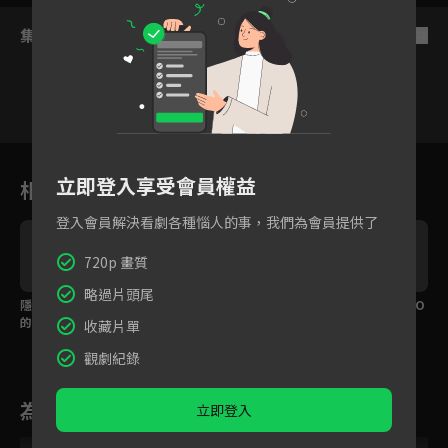
集數列表
反序
16
17
18
19
20
21
2
立即登入享受會員權益
相關花絮
登入會員解決看劇各種惱人的事，我們為會員提供了
720p 畫質
略過片頭尾
隱藏版大結局！白日夢
蛋包飯有點甜，我來接
和律師談戀愛還得SWO
的盡頭是你，你是我全
吻確認一下
T分析？
收藏片單
部的渴望！
觀劇紀錄
為您推薦
立即登入