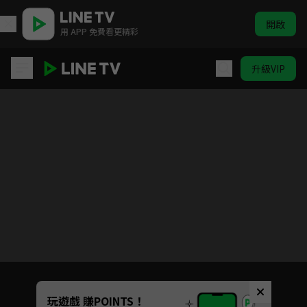
開啟
用 APP 免費看更精彩
升級VIP
白日夢我
目前未允許這部影片在你所在的地區播放
如有不便請見諒
Unmute
玩遊戲 賺POINTS！