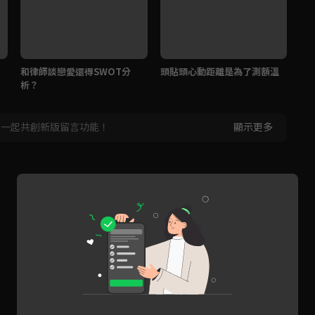
和律師談戀愛還得SWOT分
頭貼頭心動距離是為了測額溫
周
析？
吻
，一起共創新版留言功能！
顯示更多