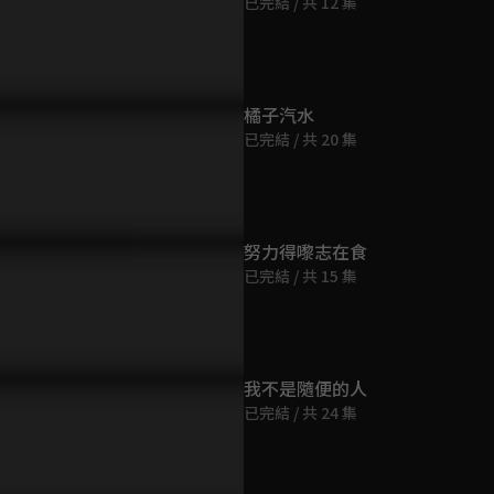
已完結 / 共 12 集
第9集
45分鐘
第10集
翊然和莊達菲互表心意獻初
莊達菲傾訴對周翊然的思念之
這距離太近
橘子汽水
45分鐘
情
蓋被卻反被
已完結 / 共 20 集
第11集
45分鐘
努力得嚟志在食
已完結 / 共 15 集
第12集
45分鐘
第13集
我不是隨便的人
45分鐘
已完結 / 共 24 集
第14集
45分鐘