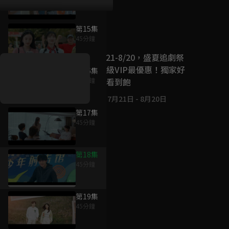
第15集
好康資訊
45分鐘
7/21-8/20，盛夏追劇祭
升級VIP最優惠！獨家好
第16集
戲看到飽
45分鐘
7月21日
-
8月20日
第17集
45分鐘
第18集
45分鐘
第19集
45分鐘