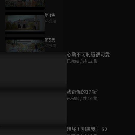
第4集
45分鐘
為您推薦
第5集
45分鐘
心動不可恥還很可愛
已完結 / 共 12 集
第6集
45分鐘
第7集
我奇怪的17歲³
45分鐘
已完結 / 共 16 集
第8集
45分鐘
拜託！別黑我！ S2