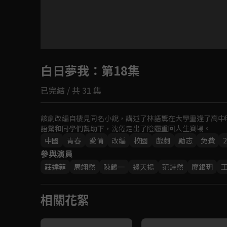
目前未允許這部影片在你所在的地區播放
白日夢我
如有不便請見諒
：第18集
已完結 / 共 31 集
回首頁
該劇改編自棲見同名小說，講述了林語驚在大學重逢了高中
語驚和同學們幫助下，沈倦走出了陰霾重回人生賽場。
中國
青春
愛情
改編
校園
戲劇
勵志
免費
2
參與演員
莊達菲
周翊然
陳鶴一
邊天揚
范詩然
廖銀玥
相關花絮