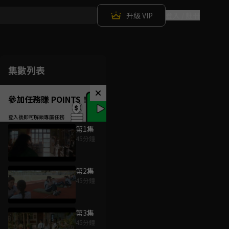
升級 VIP
登入 / 註冊
集數列表
參加任務賺 POINTS！
第1集
45分鐘
第2集
45分鐘
第3集
45分鐘