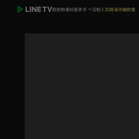
戲劇
動畫
綜藝
更多
活動
人氣韓漫改編動畫
白日夢我