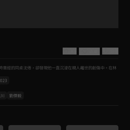
4.8
分享
收藏
時曾經的同桌沈倦，卻發現他一直沉浸在親人離世的創傷中。在林
023
Play
王川
劉傑毅
Video