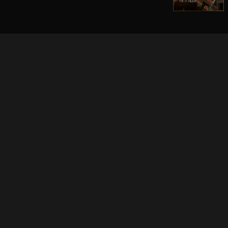
立即登入享受會員權益。
解鎖更多專屬功能，追劇更便利！
登入 / 註冊
巧克科技新媒體股份有限公司
©
2026
CHOCO Media Co. Ltd. ALL RIGHTS RESERVED.