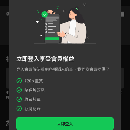
集數列表
反序
1
2
3
4
5
6
立即登入享受會員權益
相關花絮
登入會員解決看劇各種惱人的事，我們為會員提供了
720p 畫質
略過片頭尾
李相燁大翻臉，說重話
李相燁失去摯愛的朋
棒球選手被發現陳屍於
與金素慧訣別
友，金素慧暖心安慰
台灣，李相燁情緒潰
收藏片單
堤！
觀劇紀錄
為您推薦
立即登入