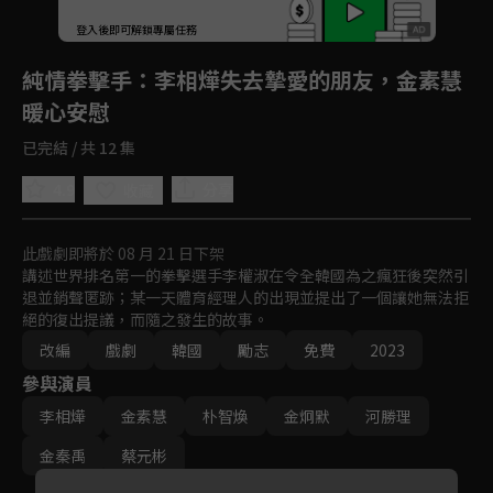
登入後即可解鎖專屬任務
Play
純情拳擊手
：李相燁失去摯愛的朋友，金素慧
暖心安慰
已完結 / 共 12 集
4.9
分享
收藏
此戲劇即將於 08 月 21 日下架
講述世界排名第一的拳擊選手李權淑在令全韓國為之瘋狂後突然引
退並銷聲匿跡；某一天體育經理人的出現並提出了一個讓她無法拒
絕的復出提議，而隨之發生的故事。
改編
戲劇
韓國
勵志
免費
2023
參與演員
李相燁
金素慧
朴智煥
金炯默
河勝理
金秦禹
蔡元彬