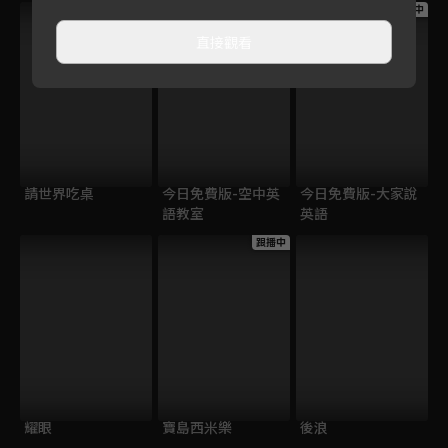
跟播中
跟播中
跟播中
直接觀看
請世界吃桌
今日免費版-空中英
今日免費版-大家說
語教室
英語
跟播中
耀眼
寶島西米樂
後浪