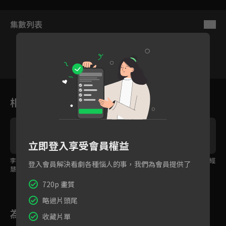
集數列表
反序
1
2
3
4
5
6
相關花絮
立即登入享受會員權益
李相燁願用生命換金素
注意看這個男人太狠
最好的選手VS.最好的經
登入會員解決看劇各種惱人的事，我們為會員提供了
慧復出，只是沒想到真
了！李相燁為還巨債竟
紀人，金素慧完美防
的被奪走半條命
打算讓金素慧復出打假
守！
720p 畫質
拳？！
略過片頭尾
為您推薦
收藏片單