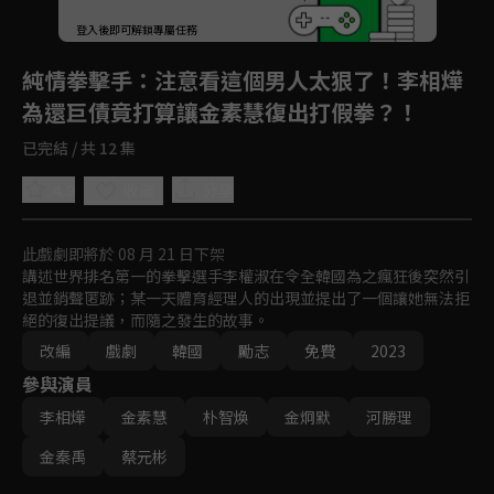
登入後即可解鎖專屬任務
Play
純情拳擊手
：注意看這個男人太狠了！李相燁
為還巨債竟打算讓金素慧復出打假拳？！
已完結 / 共 12 集
4.9
分享
收藏
此戲劇即將於 08 月 21 日下架
講述世界排名第一的拳擊選手李權淑在令全韓國為之瘋狂後突然引
退並銷聲匿跡；某一天體育經理人的出現並提出了一個讓她無法拒
絕的復出提議，而隨之發生的故事。
改編
戲劇
韓國
勵志
免費
2023
參與演員
李相燁
金素慧
朴智煥
金炯默
河勝理
金秦禹
蔡元彬