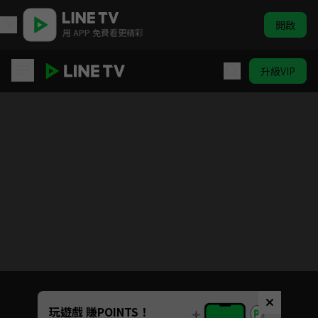
開啟
用 APP 免費看更精彩
升級VIP
純情拳擊手
Unmute
玩遊戲 賺POINTS！