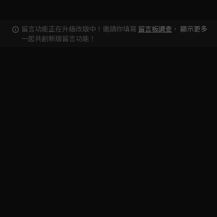
留言功能正在升級改版中！邀請你填寫
留言板調查
，
顯示更多
一起共創新版留言功能！