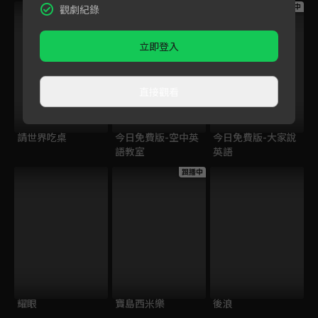
跟播中
跟播中
跟播中
觀劇紀錄
立即登入
直接觀看
請世界吃桌
今日免費版-空中英
今日免費版-大家說
語教室
英語
跟播中
耀眼
寶島西米樂
後浪