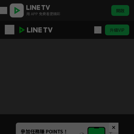
開啟
用 APP 免費看更精彩
升級VIP
美麗的秘密
目前未允許這部影片在你所在的地區播放
如有不便請見諒
Unmute
參加任務賺 POINTS！