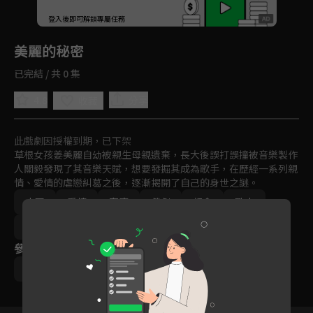
回首頁
登入後即可解鎖專屬任務
Play
美麗的秘密
已完結 / 共 0 集
4.8
分享
收藏
此戲劇因授權到期，已下架
草根女孩姜美麗自幼被親生母親遺棄，長大後誤打誤撞被音樂製作
人關毅發現了其音樂天賦，想要發掘其成為歌手，在歷經一系列親
情、愛情的虐戀糾葛之後，逐漸揭開了自己的身世之謎。
中國
愛情
家庭
戲劇
都會
勵志
免費
2011-2015
參與演員
何潤東
宋茜
魏千翔
弦子
邵雨薇