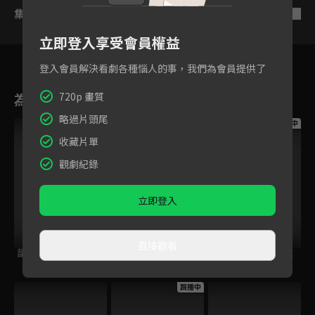
集數列表
反序
立即登入享受會員權益
登入會員解決看劇各種惱人的事，我們為會員提供了
為您推薦
720p 畫質
略過片頭尾
跟播中
跟播中
跟播中
收藏片單
觀劇紀錄
立即登入
直接觀看
請世界吃桌
今日免費版-空中英
今日免費版-大家說
語教室
英語
跟播中