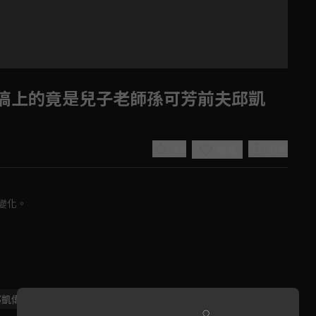
搞上的竟是兒子老師孫可芳前夫邱凱
4.8
分享
收藏
化。

Play
Video
邱凱偉
鍾瑤
紀培慧
陳璽安