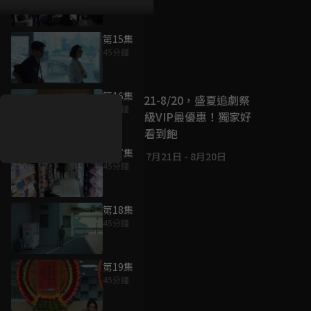
第15集
45分鐘
好康資訊
第16集
7/21-8/20，盛夏追劇祭
45分鐘
升級VIP最優惠！獨家好
戲看到飽
第17集
7月21日
-
8月20日
45分鐘
第18集
45分鐘
第19集
45分鐘