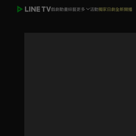
戲劇
動畫
綜藝
更多
活動
獨家日劇全新開播
沒有你依然燦爛