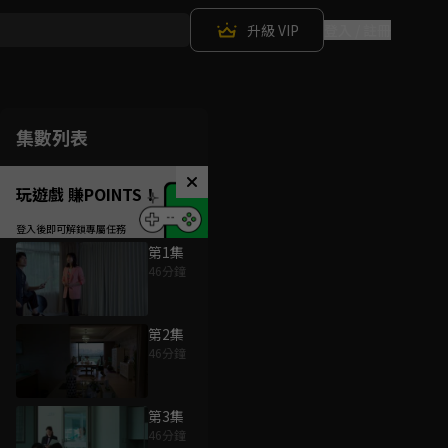
升級 VIP
登入 / 註冊
集數列表
玩遊戲 賺POINTS！
第1集
46分鐘
第2集
46分鐘
第3集
46分鐘