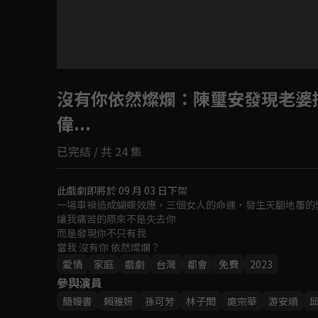
沒有你依然燦爛
：陳璽安發現老婆
偉...
已完結 / 共 24 集
此戲劇即將於 09 月 03 日下架
一場車禍造成蝴蝶效應，三個女人的命運，發生天翻地覆的變
讓我痛苦的原來不是失去你

而是發現你不只有我

當我 沒有你 依然燦爛？
愛情
家庭
戲劇
台灣
都會
免費
2023
參與演員
簡嫚書
賴雅妍
孫可芳
林子閎
庹宗華
游安順