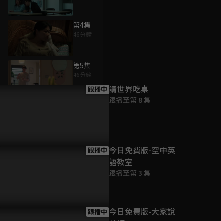
第4集
46分鐘
為您推薦
第5集
46分鐘
請世界吃桌
跟播中
跟播至第 8 集
第6集
45分鐘
第7集
今日免費版-空中英
跟播中
45分鐘
語教室
跟播至第 3 集
第8集
45分鐘
今日免費版-大家說
跟播中