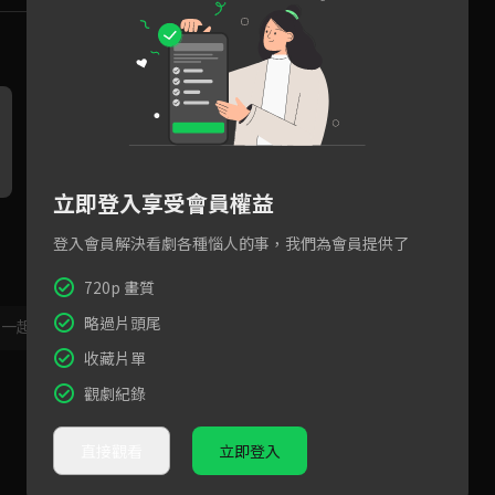
立即登入享受會員權益
「沒價值後他們只差對我吐口
林子閎退出鳥類圖鑑原因被簡
簡
水！」賴雅妍向庹宗華吐露從
嫚書猜中，當場用人格分裂轉
親
登入會員解決看劇各種惱人的事，我們為會員提供了
當紅到過氣的心境變化...
移話題
點
720p 畫質
略過片頭尾
，一起共創新版留言功能！
顯示更多
收藏片單
觀劇紀錄
直接觀看
立即登入