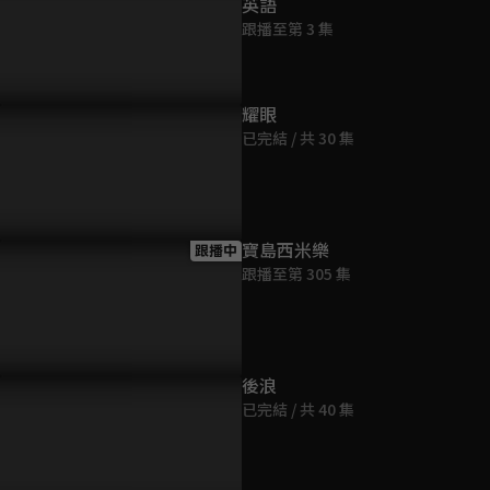
英語
第9集
跟播至第 3 集
46分鐘
第10集
耀眼
46分鐘
已完結 / 共 30 集
第11集
45分鐘
嫚書一巴掌教訓翹課頂嘴的
鍾瑶證實簡嫚書車禍喪夫，主
鍾瑶鎖車帶
妹，練團室氣氛凝結到冰
動示好進行派系拉攏
璽安只能無
寶島西米樂
跟播中
！
跟播至第 305 集
第12集
45分鐘
第13集
後浪
46分鐘
已完結 / 共 40 集
第14集
45分鐘