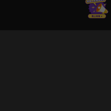
立即登入享受會員權益。
解鎖更多專屬功能，追劇更便利！
登入 / 註冊