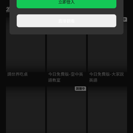
立即登入
為您推薦
跟播中
跟播中
跟播中
直接觀看
請世界吃桌
今日免費版-空中英
今日免費版-大家說
語教室
英語
跟播中