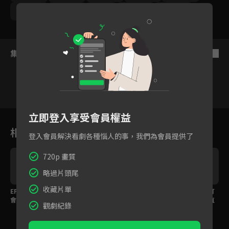
游安順
邱凱偉
鍾瑤
紀培慧
陳璽安
集數列表
反序
立即登入享受會員權益
1
2
3
4
5
6
相關花絮
登入會員解決看劇各種惱人的事，我們為會員提供了
720p 畫質
略過片頭尾
收藏片單
還
EP10預告：離婚了還是
邱凱偉揹醉酒的孫可芳
庹宗華的告白慘遭狂打
會在意！前夫跟別人啾
回住處，卻發現關係回
擾！賴雅妍忍無可忍直
觀劇紀錄
啾，孫可芳就要跟別人
不到從前...
接開噴
啾啾！