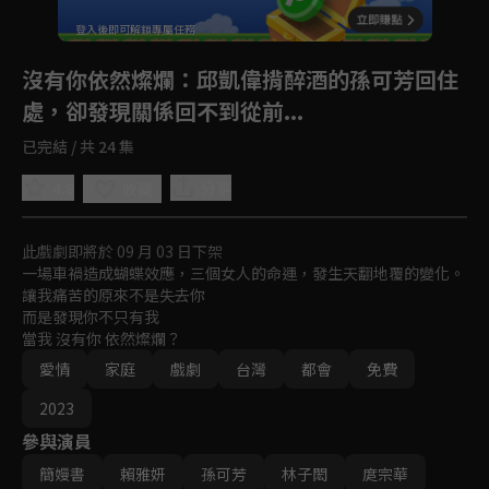
登入後即可解鎖專屬任務
Play
沒有你依然燦爛
：邱凱偉揹醉酒的孫可芳回住
處，卻發現關係回不到從前...
已完結 / 共 24 集
4.8
分享
收藏
此戲劇即將於 09 月 03 日下架
一場車禍造成蝴蝶效應，三個女人的命運，發生天翻地覆的變化。

讓我痛苦的原來不是失去你

而是發現你不只有我

當我 沒有你 依然燦爛？
愛情
家庭
戲劇
台灣
都會
免費
2023
參與演員
簡嫚書
賴雅妍
孫可芳
林子閎
庹宗華