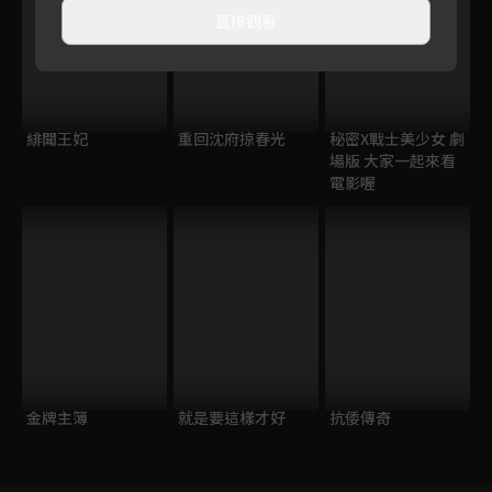
直接觀看
緋聞王妃
重回沈府掠春光
秘密X戰士美少女 劇
場版 大家一起來看
電影喔
金牌主簿
就是要這樣才好
抗倭傳奇