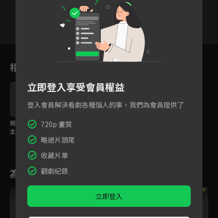
6
7
8
9
10
11
1
相關花絮
立即登入享受會員權益
登入會員解決看劇各種惱人的事，我們為會員提供了
預告：爆笑甜寵，女寨
720p 畫質
主愛上富二代。
略過片頭尾
收藏片單
觀劇紀錄
為您推薦
VIP
立即登入