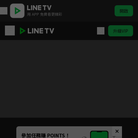
開啟
用 APP 免費看更精彩
升級VIP
力拔山兮的老婆大人
目前未允許這部影片在你所在的地區播放
如有不便請見諒
Unmute
參加任務賺 POINTS！