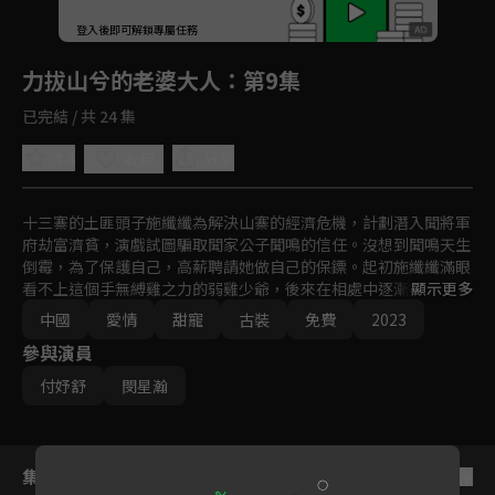
回首頁
登入後即可解鎖專屬任務
Play
力拔山兮的老婆大人
：第9集
已完結 / 共 24 集
4.4
分享
收藏
十三寨的土匪頭子施纖纖為解決山寨的經濟危機，計劃潛入聞將軍
府劫富濟貧，演戲試圖騙取聞家公子聞鳴的信任。沒想到聞鳴天生
倒霉，為了保護自己，高薪聘請她做自己的保鏢。起初施纖纖滿眼
看不上這個手無縛雞之力的弱雞少爺，後來在相處中逐漸被聞鳴的
顯示更多
真誠打動，但隨著兩人感情升溫施纖纖陷入掙扎——她害怕聞鳴知
中國
愛情
甜寵
古裝
免費
2023
道自己接近他的目的，更怕聞鳴知道自己從一開始的欺騙。她最終
參與演員
選擇了坦白，因為她記著聞鳴教會她的道理，那就是愛要 真誠。
也因為愛，在淵城與十三寨面臨危機時，他們默契配合，擊潰了國
付妤舒
閔星瀚
相的陰謀。
集數列表
反序