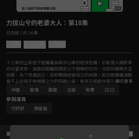
回首頁
登入後即可解鎖專屬任務
Play
力拔山兮的老婆大人
：第18集
已完結 / 共 24 集
4.4
分享
收藏
十三寨的土匪頭子施纖纖為解決山寨的經濟危機，計劃潛入聞將軍
府劫富濟貧，演戲試圖騙取聞家公子聞鳴的信任。沒想到聞鳴天生
倒霉，為了保護自己，高薪聘請她做自己的保鏢。起初施纖纖滿眼
看不上這個手無縛雞之力的弱雞少爺，後來在相處中逐漸被聞鳴的
顯示更多
真誠打動，但隨著兩人感情升溫施纖纖陷入掙扎——她害怕聞鳴知
中國
愛情
甜寵
古裝
免費
2023
道自己接近他的目的，更怕聞鳴知道自己從一開始的欺騙。她最終
參與演員
選擇了坦白，因為她記著聞鳴教會她的道理，那就是愛要 真誠。
也因為愛，在淵城與十三寨面臨危機時，他們默契配合，擊潰了國
付妤舒
閔星瀚
相的陰謀。
集數列表
反序