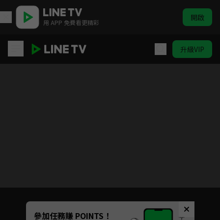
開啟
用 APP 免費看更精彩
升級VIP
力拔山兮的老婆大人
目前未允許這部影片在你所在的地區播放
如有不便請見諒
Unmute
參加任務賺 POINTS！