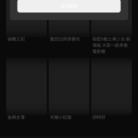
直接觀看
緋聞王妃
重回沈府掠春光
秘密X戰士美少女 劇
場版 大家一起來看
電影喔
金牌主簿
天賜小紅娘
四時好