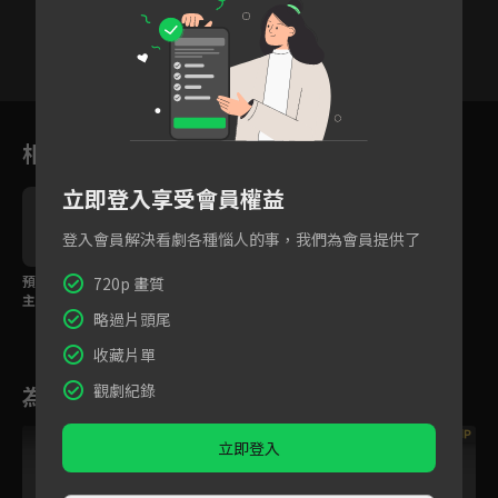
15
16
17
18
19
20
2
相關花絮
立即登入享受會員權益
登入會員解決看劇各種惱人的事，我們為會員提供了
預告：爆笑甜寵，女寨
720p 畫質
主愛上富二代。
略過片頭尾
收藏片單
觀劇紀錄
為您推薦
VIP
立即登入