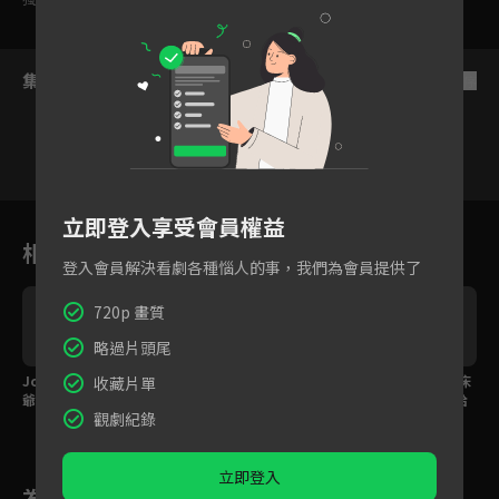
集數列表
反序
1
2
3
4
5
6
立即登入享受會員權益
相關花絮
登入會員解決看劇各種惱人的事，我們為會員提供了
720p 畫質
略過片頭尾
Jom把點心吃光光，少
少爺超會撩！每個字都
花絮：查農與Bright床
收藏片單
爺撒嬌求吻出新招！
是普遍級，卻說出最限
戲拍攝幕後：「一切恰
觀劇紀錄
制級的情話！
恰好都很順利」
立即登入
為您推薦