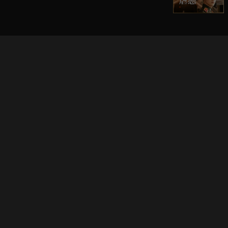
立即登入享受會員權益。
解鎖更多專屬功能，追劇更便利！
登入 / 註冊
巧克科技新媒體股份有限公司
©
2026
CHOCO Media Co. Ltd. ALL RIGHTS RESERVED.