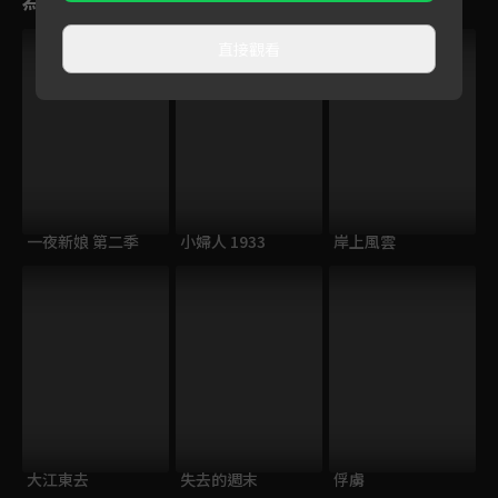
直接觀看
一夜新娘 第二季
小婦人 1933
岸上風雲
大江東去
失去的週末
俘虜