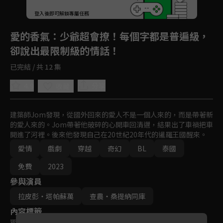
登入後即可解鎖專屬任務
Play
愛的香氣
：少爺超會撩！每個字都是普遍級，
卻說出最限制級的情話！
已完結 / 共 12 集
4.9
分享
收藏
建築師Jom發現，從國外回來的愛人不是一個人來的，而是帶著新
的愛人來的。Jom帶著他破碎的心開車回清邁，結果出了車禍把車
開進了河裡。後來他發現自己在20世紀20年代的暹羅王國醒來。
愛情
戲劇
穿越
奇幻
BL
泰國
免費
2023
參與演員
拉皮彭・塔帕蘇萬
查農・桑提納同庫
內容標籤
獨家