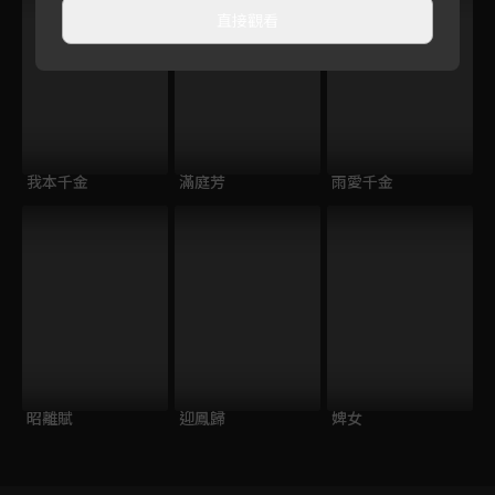
直接觀看
我本千金
滿庭芳
雨愛千金
昭離賦
迎鳳歸
婢女