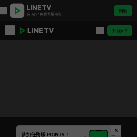
開啟
用 APP 免費看更精彩
升級VIP
一吻傾城
目前未允許這部影片在你所在的地區播放
如有不便請見諒
Unmute
參加任務賺 POINTS！