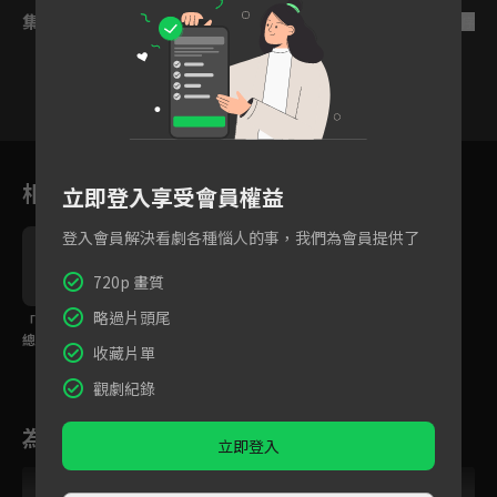
集數列表
反序
1
2
3
4
5
6
相關花絮
立即登入享受會員權益
登入會員解決看劇各種惱人的事，我們為會員提供了
720p 畫質
略過片頭尾
「把手拿開！」反派霸
預告：柯穎竟然穿越到
總大玩強制愛
漫畫裡了，與反派李歌
收藏片單
洋相愛相殺！
觀劇紀錄
為您推薦
立即登入