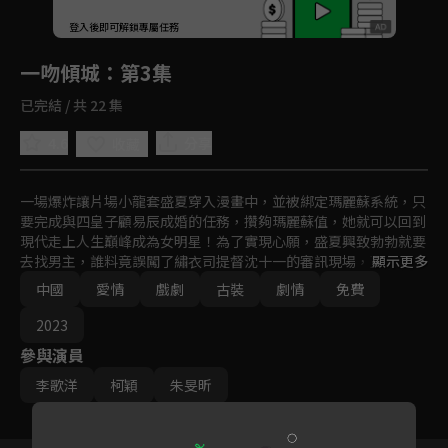
回首頁
登入後即可解鎖專屬任務
Play
一吻傾城
：第3集
已完結 / 共 22 集
4.6
分享
收藏
一場爆炸讓片場小龍套盛夏穿入漫畫中，並被綁定瑪麗蘇系統，只
要完成與四皇子顧易辰成婚的任務，攢夠瑪麗蘇值，她就可以回到
現代走上人生巔峰成為女明星！為了實現心願，盛夏興致勃勃就要
去找男主，誰料竟誤闖了繡衣司提督沈十一的審訊現場，更讓她絕
顯示更多
望的是她竟然還和這尊瘟神綁定了姻緣稱號！
中國
愛情
戲劇
古裝
劇情
免費
2023
參與演員
李歌洋
柯穎
朱旻昕