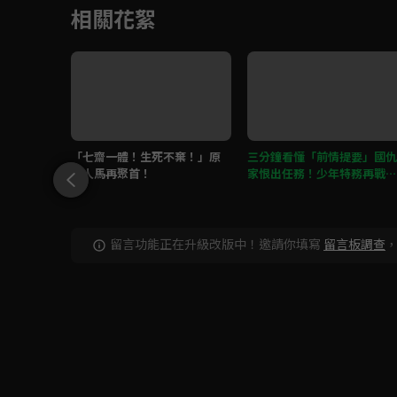
相關花絮
！結果七
「七齋一體！生死不棄！」原
三分鐘看懂「前情提要」國仇
麼都知
班人馬再聚首！
家恨出任務！少年特務再戰江
湖！七齋不散！祕閣再戰！
留言功能正在升級改版中！邀請你填寫
留言板調查