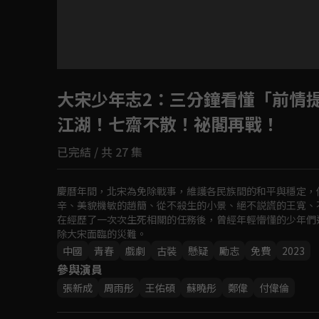
大宋少年志2
：三分鐘看懂「前情
江湖！七齋不散！祕閣再戰！
已完結 / 共 27 集
慶曆年間，北宋為免除戰事，維護各民族間的和平與穩定，
辛、美貌機敏的趙簡、從不殺生的小景、絕不説謊的王寬、
在經歷了一次次生死相關的任務後，曾經年輕懵懂的少年們
除大宋面臨的災難。
中國
青春
戲劇
古裝
懸疑
勵志
免費
2023
參與演員
張新成
周雨彤
王佑碩
蘇曉彤
鄭偉
付偉倫