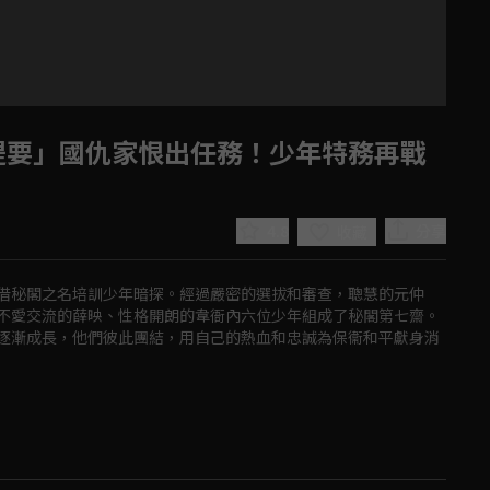
提要」國仇家恨出任務！少年特務再戰
4.8
分享
收藏
借秘閣之名培訓少年暗探。經過嚴密的選拔和審查，聰慧的元仲
不愛交流的薛映、性格開朗的韋衙內六位少年組成了秘閣第七齋。
逐漸成長，他們彼此團結，用自己的熱血和忠誠為保衞和平獻身消
Play
Video