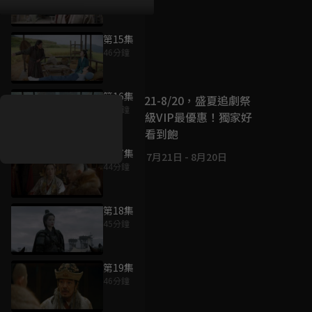
第15集
46分鐘
好康資訊
第16集
7/21-8/20，盛夏追劇祭
46分鐘
升級VIP最優惠！獨家好
戲看到飽
第17集
7月21日
-
8月20日
44分鐘
第18集
45分鐘
第19集
46分鐘