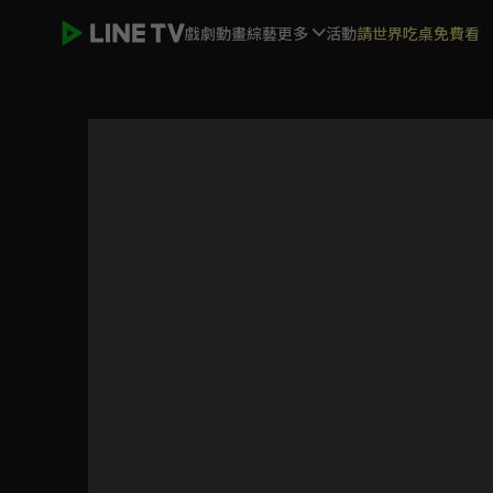
戲劇
動畫
綜藝
更多
活動
請世界吃桌免費看
大宋少年志2