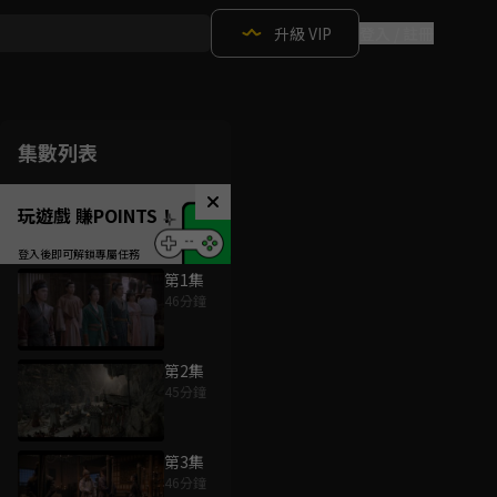
升級 VIP
登入 / 註冊
集數列表
玩遊戲 賺POINTS！
第1集
46分鐘
第2集
45分鐘
第3集
46分鐘