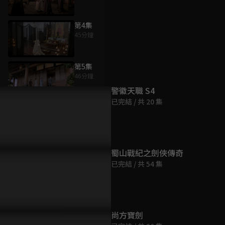
第4集
45分鐘
為您推薦
第5集
46分鐘
警徽天職 S4
已完結 / 共 20 集
第6集
46分鐘
第7集
蜀山戰紀之劍俠傳奇
45分鐘
已完結 / 共 54 集
第8集
46分鐘
尚方寶劍