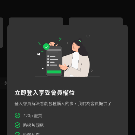
預告：張新成x周雨彤x王佑碩
預告：張新成x周雨彤x王佑碩
全新古裝！少年闖盪江湖熱血
七齋再聚闖江湖！開播首更一
鬥智
次看10集
，一起共創新版留言功能！
顯示更多
立即登入享受會員權益
登入會員解決看劇各種惱人的事，我們為會員提供了
720p 畫質
略過片頭尾
收藏片單