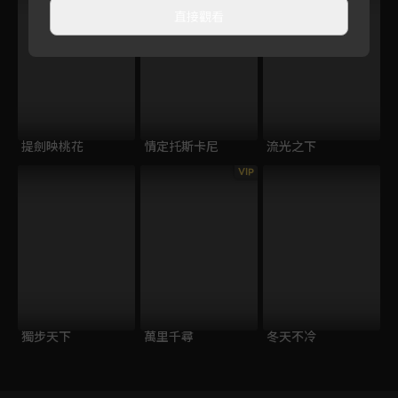
直接觀看
提劍映桃花
情定托斯卡尼
流光之下
VIP
獨步天下
萬里千尋
冬天不冷