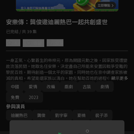
登入後即可解鎖專屬任務
Play
安樂傳
：龔俊邀迪麗熱巴一起共創盛世
已完結 / 共 39 集
4.8
分享
收藏
一身正氣、心繫蒼生的帝梓元，原為開國元勳之後，因家族突遭變
故流落民間。她取名任安樂，決定盡自己所能來安置因戰爭受難的
黎民百姓，期待創造一個太平的家園，同時她也在京中調查家族被
滅的真相，希望能還家族以清白。她在幫助百姓的過程中不僅獲得
顯示更多
了一定的威望和讚譽，同時也被太子韓燁賞識，成為其幕僚。隨
中國
愛情
改編
戲劇
古裝
劇情
後，在足智多謀的任安樂協助下，韓燁連破科舉舞弊案、江南賑災
糧貪污案。
免費
2023
參與演員
迪麗熱巴
龔俊
劉宇寧
夏楠
裴子添