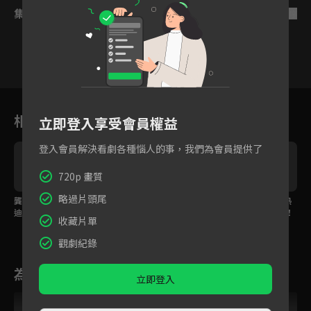
集數列表
反序
1
2
3
4
5
6
相關花絮
立即登入享受會員權益
登入會員解決看劇各種惱人的事，我們為會員提供了
720p 畫質
略過片頭尾
龔俊坦白蒼山之約！請
龔俊邀迪麗熱巴一起共
事件告一段落！迪麗熱
迪麗熱巴和自己創下大
創盛世
巴 龔俊絕美河邊對談！
收藏片單
靖盛事
觀劇紀錄
為您推薦
立即登入