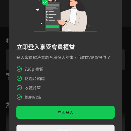
4
5
6
7
8
9
1
相關花絮
立即登入享受會員權益
登入會員解決看劇各種惱人的事，我們為會員提供了
720p 畫質
將軍向狐妖姊姊撒嬌
洞房花燭夜！人狐姐弟
今生今世你休想離開
略過片頭尾
「早知就不生兒子來跟
戀纏綿
我！
我爭寵了」
收藏片單
觀劇紀錄
為您推薦
立即登入
直接觀看