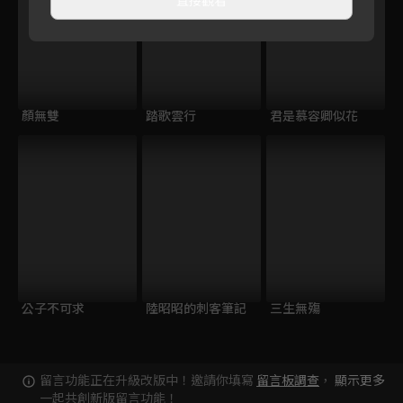
顏無雙
踏歌雲行
君是慕容卿似花
公子不可求
陸昭昭的刺客筆記
三生無殤
留言功能正在升級改版中！邀請你填寫
留言板調查
，
顯示更多
一起共創新版留言功能！