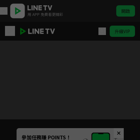
開啟
用 APP 免費看更精彩
升級VIP
浮世三千
目前未允許這部影片在你所在的地區播放
如有不便請見諒
Unmute
參加任務賺 POINTS！