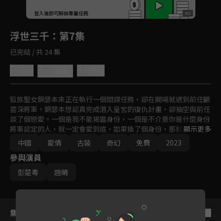
回首頁
登入後即可解鎖專屬任務
Play
浮世三千
：第7集
已完結 / 共 24 集
4.4
分享
收藏
狐族聖女錦瑟本來正在執行一個間諜任務，卻在開場就遇到前任顧
雲深將軍。錦瑟本想認真完成潛入皇宮的復仇計畫，卻抽空與前任
談了個戀愛。一個是我不能揭露身份，一個是不介意你是什麼身份
將軍認定的人，就一定會愛到底，如果換了個身份，那就重新戀愛
顯示更多
再成親。
中國
愛情
古裝
奇幻
免費
2023
參與演員
彭楚粵
趙晴
集數列表
反序