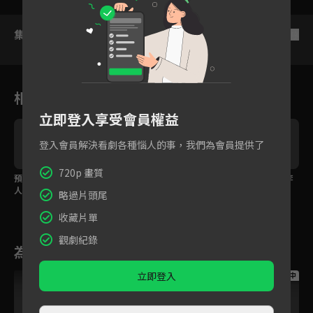
集數列表
反序
相關花絮
立即登入享受會員權益
登入會員解決看劇各種惱人的事，我們為會員提供了
720p 畫質
預告：萬人迷下屬李準
喝醉說的都是真心話！
預告：崔準對懷裡的李
人氣太高，又來一位追
本部長的秘密是？
準說：「你幫我一下
略過片頭尾
求者！？
吧」
收藏片單
觀劇紀錄
為您推薦
立即登入
跟播中
跟播中
跟播中