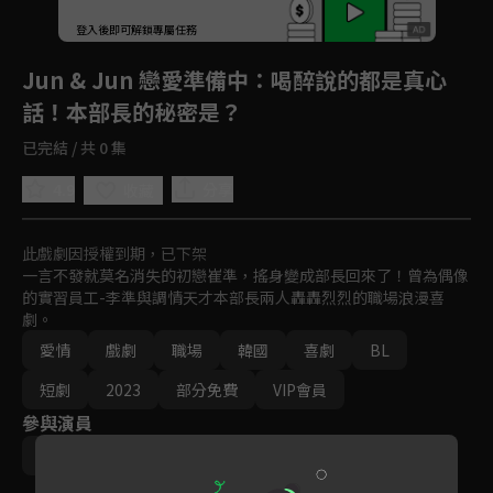
登入後即可解鎖專屬任務
Play
Jun & Jun 戀愛準備中
：喝醉說的都是真心
話！本部長的秘密是？
已完結 / 共 0 集
4.9
分享
收藏
此戲劇因授權到期，已下架
一言不發就莫名消失的初戀崔準，搖身變成部長回來了！曾為偶像
的實習員工-李準與調情天才本部長兩人轟轟烈烈的職場浪漫喜
劇。
愛情
戲劇
職場
韓國
喜劇
BL
短劇
2023
部分免費
VIP會員
參與演員
奇炫佑
梁俊模
曺瓚鉉
朴亨燮