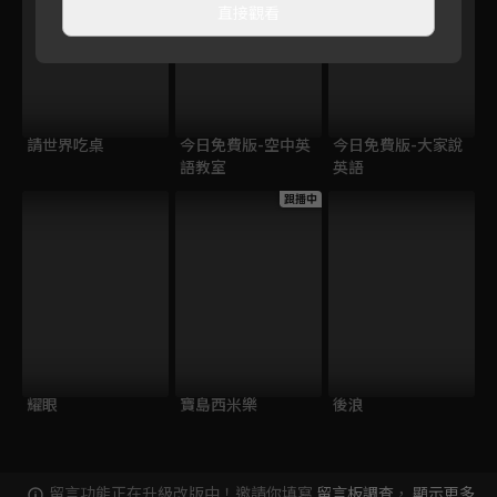
直接觀看
請世界吃桌
今日免費版-空中英
今日免費版-大家說
語教室
英語
跟播中
耀眼
寶島西米樂
後浪
留言功能正在升級改版中！邀請你填寫
留言板調查
，
顯示更多