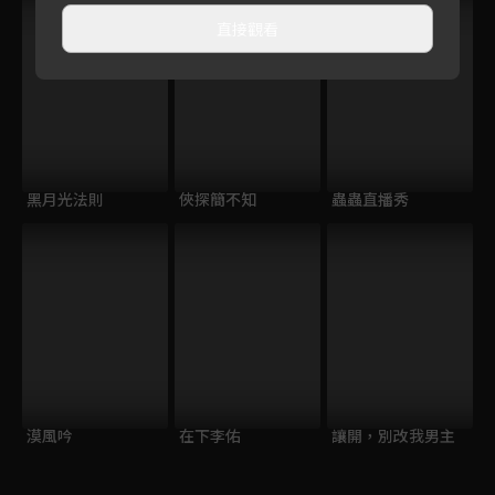
直接觀看
黑月光法則
俠探簡不知
蟲蟲直播秀
漠風吟
在下李佑
讓開，別改我男主