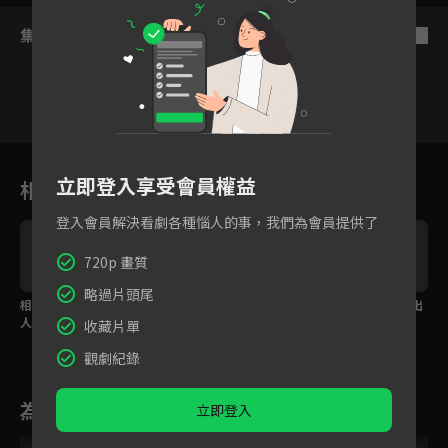
集數列表
反序
9
10
11
12
13
14
立即登入享受會員權益
相關花絮
登入會員解決看劇各種惱人的事，我們為會員提供了
720p 畫質
略過片頭尾
相思曲訴情衷 只要有一
求生欲極高 沈不言犯錯
古人也有的浪漫 說不出
人懂便足夠
緊抱著陸鳶不放開
口的話就用投影的吧
收藏片單
觀劇紀錄
為您推薦
立即登入