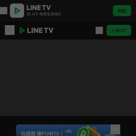
開啟
用 APP 免費看更精彩
升級VIP
古相思曲
目前未允許這部影片在你所在的地區播放
如有不便請見諒
Unmute
玩遊戲 賺POINTS！