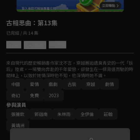
回首頁
登入後即可解鎖專屬任務
Play
古相思曲
：第13集
已完結 / 共 14 集
4.9
分享
收藏
來自現代的歷史暢銷書作家沈不言，穿越邂逅遺臭青史的一代「妖
后」陸鳶，一場雙向奔赴的千年愛戀，卻發生在一條背道而馳的時
間線上，以致於她情深時他不知，他深情時她不識。
中國
愛情
戲劇
古裝
穿越
劇情
奇幻
免費
2023
參與演員
張雅欽
郭迦南
朱林雨
全伊倫
莊翰
黃靖洲