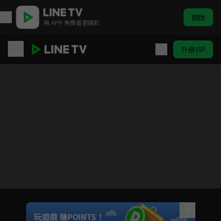
開啟
用 APP 免費看更精彩
升級VIP
BLEACH 死神 千年血戰篇-訣別譚-
目前未允許這部影片在你所在的地區播放
如有不便請見諒
Unmute
玩遊戲 賺POINTS！