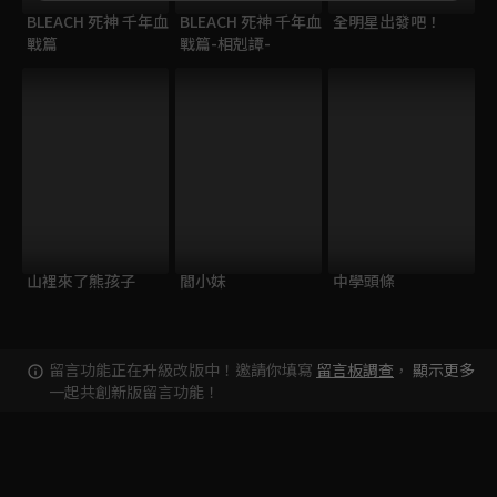
BLEACH 死神 千年血
BLEACH 死神 千年血
全明星出發吧！
戰篇
戰篇-相剋譚-
山裡來了熊孩子
閻小妹
中學頭條
留言功能正在升級改版中！邀請你填寫
留言板調查
，
顯示更多
一起共創新版留言功能！