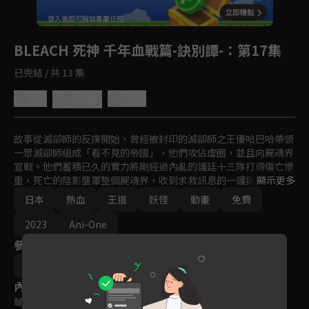
回首頁
登入後即可解鎖專屬任務
Play
BLEACH 死神 千年血戰篇-訣別譚-
：第17集
已完結 / 共 13 集
4.8
分享
收藏
故事從滅卻師的反撲開始，曾經被封印的滅卻師之王優哈巴哈帶領
一眾滅卻師組成「看不見的帝國」，他們攻佔虛圈，並且向屍魂界
宣戰。他們蓄積已久的實力將剛經過內亂的護廷十三隊打得傷亡慘
重，死亡的陰影壟罩整個屍魂界，收到求救訊息的一護與夥伴們無
顯示更多
懼地踏上征途，背負著所有人的期望，一護將與滅卻師們展開決
日本
熱血
王道
妖怪
動畫
免費
戰。
2023
Ani-One
參與演員
田口智久
內容標籤
輔導十五歲級