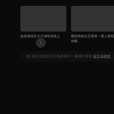
熱戀情侶從水中激吻到床上
魏哲鳴告白王霏霏，兩人緊緊
相擁
留言功能正在升級改版中！邀請你填寫
留言板調查