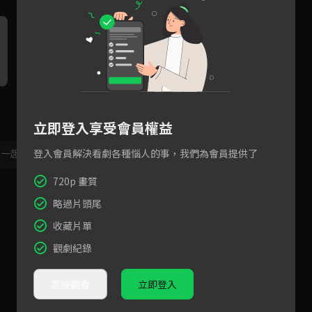
小編輯魏哲鳴勇敢告白大作家
王霏霏因魏哲鳴曖昧不明大吃
菜
王霏霏，兩人熱吻！
飛醋
大
立即登入享受會員權益
登入會員解決看劇各種惱人的事，我們為會員提供了
，一起共創新版留言功能！
顯示更多
720p 畫質
略過片頭尾
收藏片單
觀劇紀錄
直接觀看
立即登入