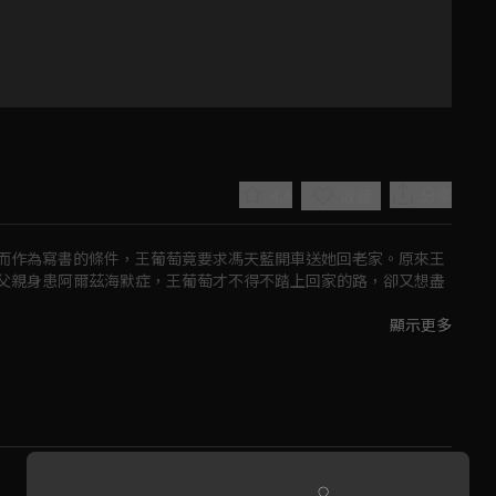
4.6
分享
收藏
而作為寫書的條件，王葡萄竟要求馮天藍開車送她回老家。原來王
父親身患阿爾茲海默症，王葡萄才不得不踏上回家的路，卻又想盡
顯示更多
細膩的馮天藍在書稿中拼湊出王葡萄的人生，故事中求關注的職場
Play
都投射出王葡萄不同階段的過往。
Video