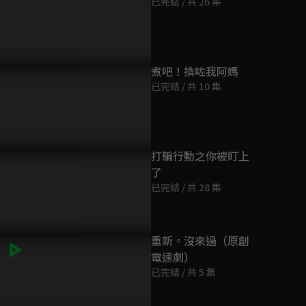
已完結 / 共 26 集
第9集
31分鐘
第10集
煮吧！換咗我阿媽
28分鐘
已完結 / 共 10 集
鳥編輯魏哲鳴借酒壯膽醉吻
菜鳥編輯魏哲鳴被大作家王霏
預告：菜鳥
作家王霏霏！
霏摸頭立刻心軟回頭！
作家王霏霏
第11集
花
29分鐘
打騙行動之你被盯上
了
第12集
已完結 / 共 28 集
32分鐘
第13集
重新。沒來過（原創
30分鐘
電速劇）
已完結 / 共 5 集
第14集
28分鐘