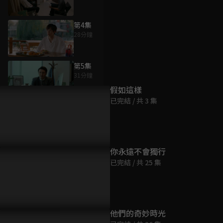
第4集
28分鐘
為您推薦
第5集
31分鐘
假如這樣
已完結 / 共 3 集
第6集
27分鐘
第7集
你永遠不會獨行
30分鐘
已完結 / 共 25 集
第8集
31分鐘
他們的奇妙時光