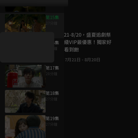
第15集
好康資訊
27分鐘
7/21-8/20，盛夏追劇祭
升級VIP最優惠！獨家好
第16集
戲看到飽
28分鐘
7月21日
-
8月20日
第17集
28分鐘
第18集
27分鐘
第19集
27分鐘