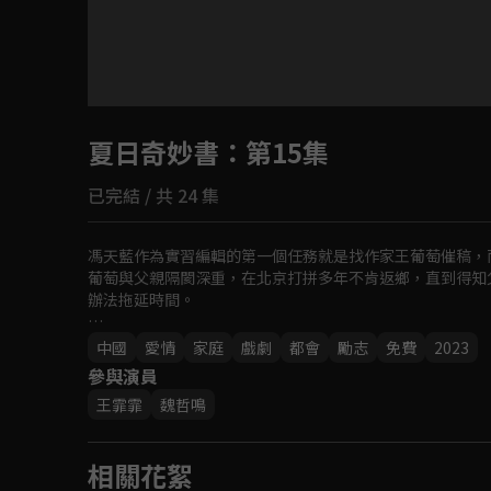
目前未允許這部影片在你所在的地區播放
夏日奇妙書
如有不便請見諒
：第15集
已完結 / 共 24 集
回首頁
馮天藍作為實習編輯的第一個任務就是找作家王葡萄催稿，
葡萄與父親隔閡深重，在北京打拼多年不肯返鄉，直到得知
辦法拖延時間。

一路上，王葡萄進行故事創作，馮天藍負責書稿整理。心思
中國
愛情
家庭
戲劇
都會
勵志
免費
2023
新人、羨慕別人的平凡女孩、付出一切的天真女友等人物，
參與演員
王霏霏
魏哲鳴
相關花絮