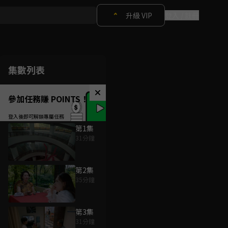
升級 VIP
登入 / 註冊
集數列表
參加任務賺 POINTS！
第1集
31分鐘
第2集
35分鐘
第3集
31分鐘