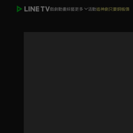
戲劇
動畫
綜藝
更多
活動
追神劇只要銅板價
夏日奇妙書