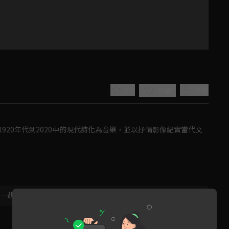
5.0
分享
收藏
920年代到2020中的現代詩化為音樂，並以抒情影像紀實當代文
Play
Video
，一起共創新版留言功能！
顯示更多