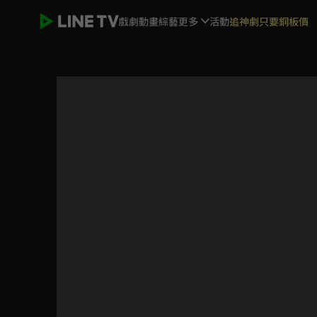
戲劇
動畫
綜藝
更多
活動
追神劇只要銅板價
那間書店有音樂—還有我們的秘密