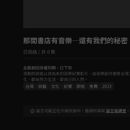
目前未允許這部影片在你所在的地區播放
那間書店有音樂—還有我們的秘密
如有不便請見諒
已完結 / 共 0 集
回首頁
此戲劇因授權到期，已下架
滾動的詩是以詩為本的音樂紀實影片，由音樂創作者將台灣1
化，獻給努力生活、愛自己的人們。
台灣
綜藝
文化
紀實
歌唱
免費
2023
留言功能正在升級改版中！邀請你填寫
留言板調查