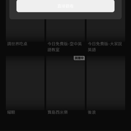
直接觀看
請世界吃桌
今日免費版-空中英
今日免費版-大家說
語教室
英語
跟播中
耀眼
寶島西米樂
後浪