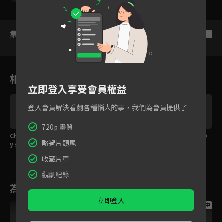
集數列表
反序
相關花絮
立即登入享受會員權益
登入會員解決看劇各種惱人的事，我們為會員提供了
720p 畫質
h
Cherry Bullet紫蘿－M
WJSN 夏天－As You W
Weeekly Jihan－PO
略過片頭尾
y sea
ish＋Mmmh
P!
收藏片單
觀劇紀錄
為您推薦
立即登入
跟播中
跟播中
跟播中