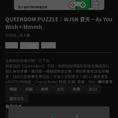
登入後即可解鎖專屬任務
Play
QUEENDOM PUZZLE
：WJSN 夏天－As You
Wish＋Mmmh
已完結 / 共 0 集
4.8
分享
收藏
此戲劇因授權到期，已下架
與過往的《Queendom》不同，本節目由現役和前役女團成員以
個人身份參賽，像拼圖一樣組成限定女團。預計將會有28名參賽
者，目前已知參賽名單包括：宇宙少女的夏天，前CLC團員睿恩、
LIGHTSUM相雅、Cherry Bullet 智媛, 彩麟, 紫蘿、Weeekly 昭垠,
顯示更多
 Jihan、PURPLE KISS Yuki、woo!ah Wooyeon, Nana、TripleS
韓國
綜藝
選秀
文化
免費
2023
 知禹、H1-KEY RIINA。
藝術文化
參與演員
太妍