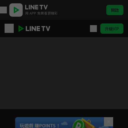
開啟
用 APP 免費看更精彩
升級VIP
漂洋過海來看你
目前未允許這部影片在你所在的地區播放
如有不便請見諒
Unmute
玩遊戲 賺POINTS！