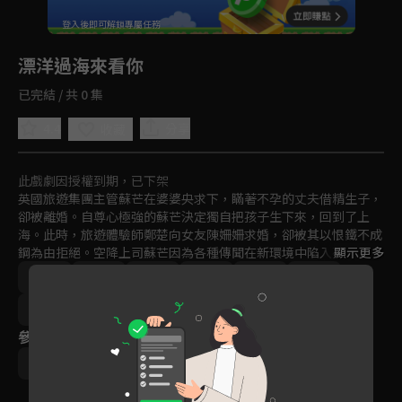
回首頁
登入後即可解鎖專屬任務
Play
漂洋過海來看你
已完結 / 共 0 集
4.4
分享
收藏
此戲劇因授權到期，已下架
英國旅遊集團主管蘇芒在婆婆央求下，瞞著不孕的丈夫借精生子，
卻被離婚。自尊心極強的蘇芒決定獨自把孩子生下來，回到了上
海。此時，旅遊體驗師鄭楚向女友陳姍姍求婚，卻被其以恨鐵不成
鋼為由拒絕。空降上司蘇芒因為各種傳聞在新環境中陷入孤立無援
顯示更多
的境地，熱心的鄭楚走進了她的生活。兩人從歡喜冤家到相濡以
中國
愛情
家庭
戲劇
都會
職場
沫。辦公室戀情和來歷不明的孩子考驗著一對重燃愛情希望的戀
人。鄭楚和蘇芒經歷重重波折，不懈的堅持終使有情人成眷屬。
2017
參與演員
朱亞文
王麗坤
葉青
黃柏鈞