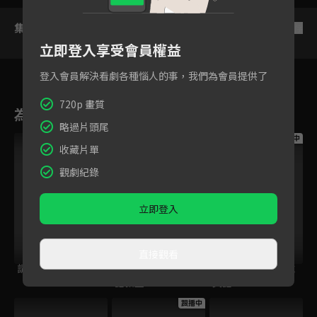
集數列表
反序
立即登入享受會員權益
登入會員解決看劇各種惱人的事，我們為會員提供了
720p 畫質
為您推薦
略過片頭尾
跟播中
跟播中
跟播中
收藏片單
觀劇紀錄
立即登入
直接觀看
請世界吃桌
今日免費版-空中英
今日免費版-大家說
語教室
英語
跟播中