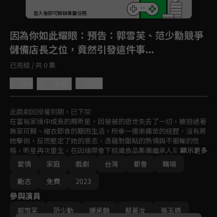
登入後即可解鎖專屬任務
Play
因為你如此耀眼
：預告：郭雪芙、范少勳競爭
儲備店長之位，竟然引發這件事...
已完結 / 共 0 集
4.8
分享
收藏
此戲劇因授權到期，已下架
在富裕家境中成長的周昕星，因爸爸的逝世失去了一切，被迫過著
無家可歸、縮衣節食的艱困生活。所幸一連串痛苦的經歷，沒有將
她擊倒，反而堅定了她的意志，憑藉對甜點的熱情與不服輸的性
格，昕星再次重生，在因緣際會下結識食品集團繼承人夏天宇，兩
顯示更多
人展開一段相知相惜的愛情故事。
愛情
家庭
戲劇
台灣
都會
職場
勵志
免費
2023
參與演員
郭雪芙
范少勳
鍾承翰
蔡黃汝
張玉嬿