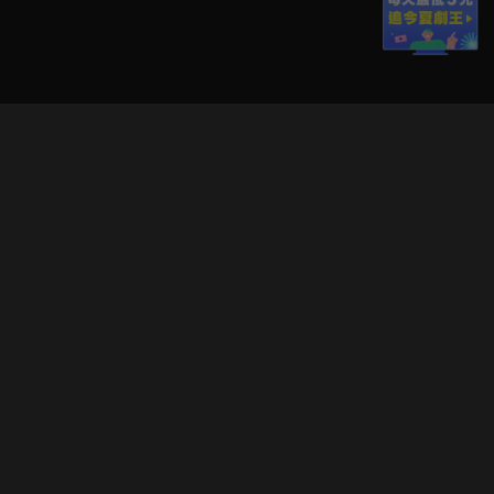
立即登入享受會員權益。
解鎖更多專屬功能，追劇更便利！
登入 / 註冊