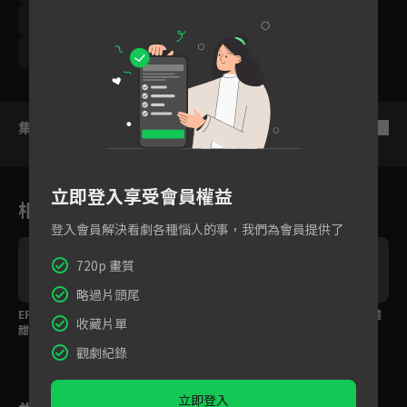
卜學亮
柯淑勤
傅雷
葛蕾
謝其文
唐振剛
袁子芸
集數列表
反序
立即登入享受會員權益
相關花絮
登入會員解決看劇各種惱人的事，我們為會員提供了
720p 畫質
略過片頭尾
現
EP05預告：網紅鬧事讓
預告：郭雪芙、范少勳
預告：家變事件越演越
收藏片單
甜點店陷危機！郭雪芙
競爭儲備店長之位，竟
烈，郭雪芙竟然還...
努力挽回店譽卻累倒
然引發這件事...
觀劇紀錄
立即登入