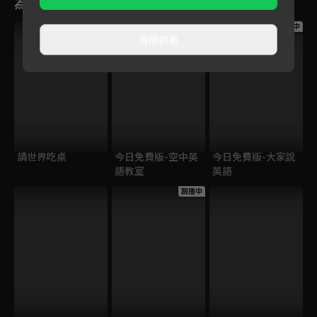
為您推薦
跟播中
跟播中
跟播中
直接觀看
請世界吃桌
今日免費版-空中英
今日免費版-大家說
語教室
英語
跟播中