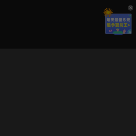
立即登入享受會員權益。
解鎖更多專屬功能，追劇更便利！
登入 / 註冊