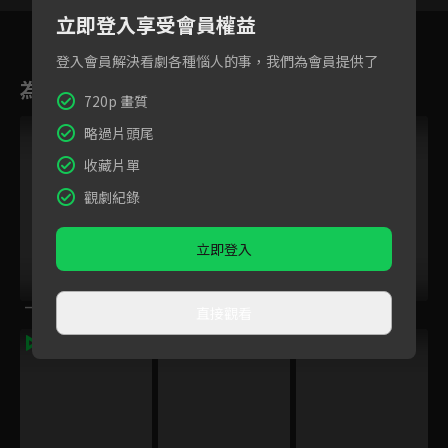
立即登入享受會員權益
4
5
6
7
8
9
1
登入會員解決看劇各種惱人的事，我們為會員提供了
為您推薦
720p 畫質
略過片頭尾
收藏片單
觀劇紀錄
立即登入
一碗江湖
靠把口搵食
X情人
直接觀看