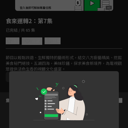
回首頁
登入後即可解鎖專屬任務
Play
食來運轉2
：第7集
已完結 / 共 65 集
0.0
分享
收藏
節目以輕鬆詼諧、生鮮獨特的藝術形式，結交八方廚藝精英、挖掘
美食秘門絕技。五湖四海，美味珍饈，探求美食新境界，為電視觀
眾提供活色生香的視聽文化盛宴。
中國
美食
文化
免費
2022
集數列表
反序