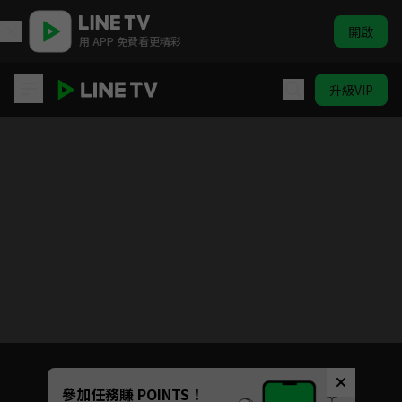
開啟
用 APP 免費看更精彩
升級VIP
食來運轉2
目前未允許這部影片在你所在的地區播放
如有不便請見諒
Unmute
參加任務賺 POINTS！