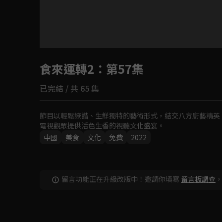
目前未允許這部影片在你所在的地區播放
食來運轉2
如有不便請見諒
：第57集
已完結 / 共 65 集
回首頁
節目以輕鬆詼諧、生鮮獨特的藝術形式，結交八方廚藝精英
電視觀眾提供活色生香的視聽文化盛宴。
中國
美食
文化
免費
2022
留言功能正在升級改版中！邀請你填寫
留言板調查