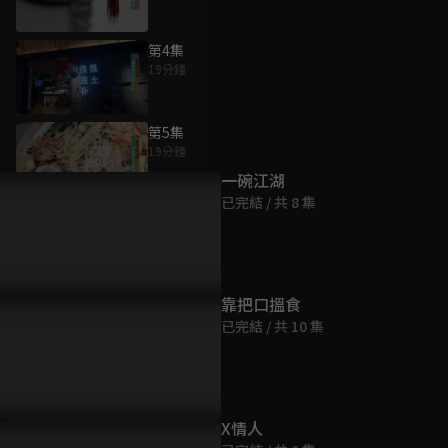
第4集
19分鐘
為您推薦
第5集
19分鐘
一碗江湖
已完結 / 共 8 集
第6集
19分鐘
第7集
靠把口搵食
19分鐘
已完結 / 共 10 集
第8集
19分鐘
X情人