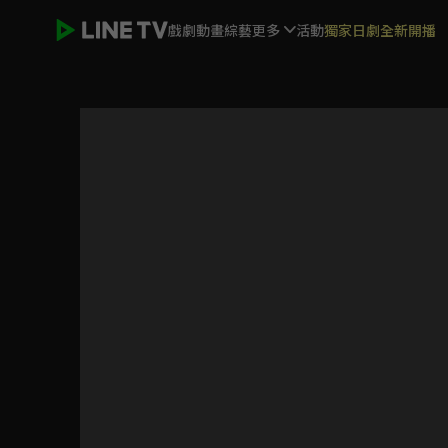
戲劇
動畫
綜藝
更多
活動
獨家日劇全新開播
食來運轉2