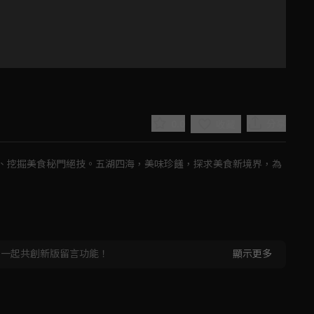
0.0
分享
收藏
、挖掘美食秘門絕技。五湖四海，美味珍饈，探求美食新境界，為
Play
，一起共創新版留言功能！
顯示更多
Video