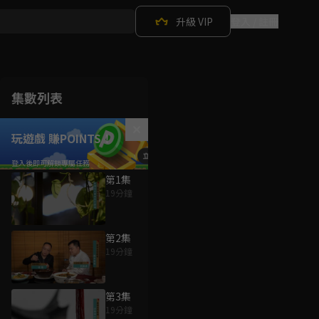
升級 VIP
登入 / 註冊
集數列表
玩遊戲 賺POINTS！
第1集
19分鐘
第2集
19分鐘
第3集
19分鐘