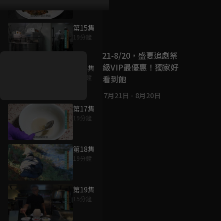
第15集
好康資訊
19分鐘
7/21-8/20，盛夏追劇祭
升級VIP最優惠！獨家好
第16集
戲看到飽
19分鐘
7月21日
-
8月20日
第17集
19分鐘
第18集
19分鐘
第19集
15分鐘