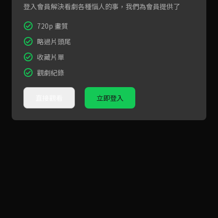
登入會員解決看劇各種惱人的事，我們為會員提供了
720p 畫質
略過片頭尾
收藏片單
觀劇紀錄
直接觀看
立即登入