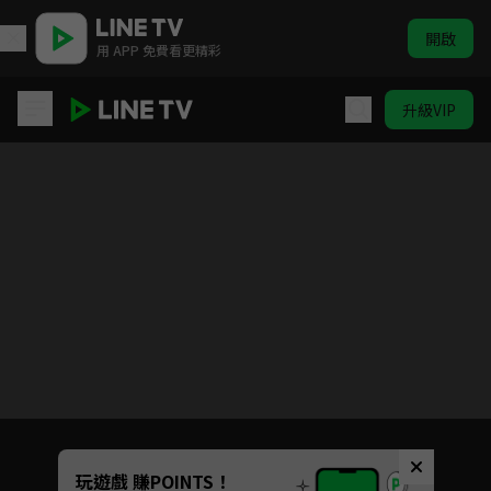
開啟
用 APP 免費看更精彩
升級VIP
鬼之執行長
目前未允許這部影片在你所在的地區播放
如有不便請見諒
Unmute
玩遊戲 賺POINTS！