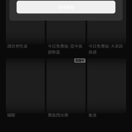
直接觀看
請世界吃桌
今日免費版-空中英
今日免費版-大家說
語教室
英語
跟播中
耀眼
寶島西米樂
後浪