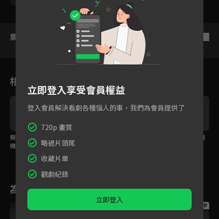
集數列表
反序
相關花絮
立即登入享受會員權益
登入會員解決看劇各種惱人的事，我們為會員提供了
720p 畫質
預告：張立昂遇結婚危
預告：孫沁岳面對自己
預告：姚以緹準備好要
略過片頭尾
機？「沒人能阻止我娶
的心意，下跪求婚！
結婚，卻意外流產
她！」
了！？
收藏片單
觀劇紀錄
為您推薦
立即登入
跟播中
跟播中
跟播中