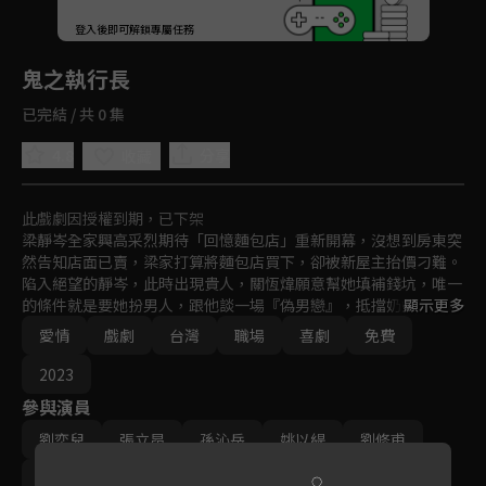
回首頁
登入後即可解鎖專屬任務
Play
鬼之執行長
已完結 / 共 0 集
4.8
分享
收藏
此戲劇因授權到期，已下架
梁靜岑全家興高采烈期待「回憶麵包店」重新開幕，沒想到房東突
然告知店面已賣，梁家打算將麵包店買下，卻被新屋主抬價刁難。
陷入絕望的靜岑，此時出現貴人，關恆煒願意幫她填補錢坑，唯一
的條件就是要她扮男人，跟他談一場『偽男戀』，抵擋奶奶的逼
顯示更多
婚。為了買回麵包店，靜岑簽下了這個奇葩合約，只是她沒想到，
愛情
戲劇
台灣
職場
喜劇
免費
這一切都是關恆煒的精心佈局！
2023
參與演員
劉奕兒
張立昂
孫沁岳
姚以緹
劉修甫
賴琳恩
沈孟生
顏嘉樂
鮑正芳