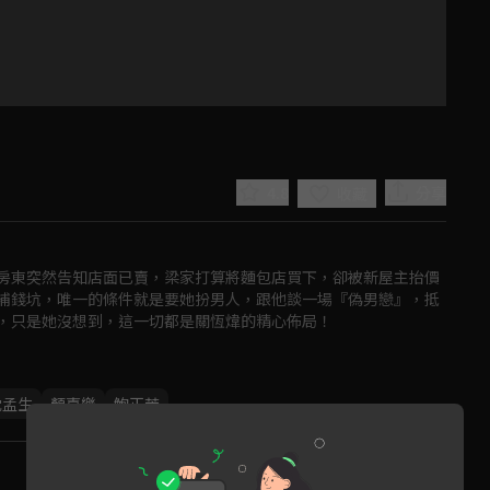
4.8
分享
收藏
房東突然告知店面已賣，梁家打算將麵包店買下，卻被新屋主抬價
補錢坑，唯一的條件就是要她扮男人，跟他談一場『偽男戀』，抵
，只是她沒想到，這一切都是關恆煒的精心佈局！
Play
沈孟生
顏嘉樂
鮑正芳
Video