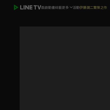
戲劇
動畫
綜藝
更多
活動
伊藤潤二驚悚之作
鬼之執行長