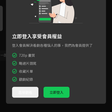
立即登入享受會員權益
預告：姚以緹準備好要結婚，
預告：張立昂生母來認親，弟
孫
卻意外流產了！？
弟劉修甫卻什麼都不知道！
你
登入會員解決看劇各種惱人的事，我們為會員提供了
，一起共創新版留言功能！
顯示更多
720p 畫質
略過片頭尾
收藏片單
觀劇紀錄
直接觀看
立即登入