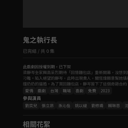
目前未允許這部影片在你所在的地區播放
鬼之執行長
如有不便請見諒
已完結 / 共 0 集
回首頁
此戲劇因授權到期，已下架
梁靜岑全家興高采烈期待「回憶麵包店」重新開幕，沒想到
刁難。陷入絕望的靜岑，此時出現貴人，關恆煒願意幫她填
擋奶奶的逼婚。為了買回麵包店，靜岑簽下了這個奇葩合約
愛情
戲劇
台灣
職場
喜劇
免費
2023
參與演員
劉奕兒
張立昂
孫沁岳
姚以緹
劉修甫
賴琳恩
相關花絮