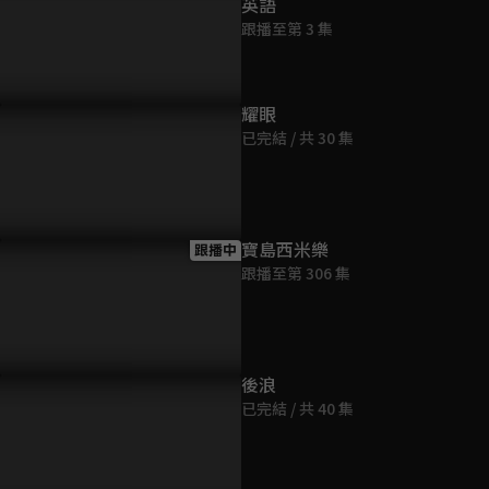
英語
跟播至第 3 集
耀眼
已完結 / 共 30 集
沁岳父子又來談判「我不是
偷吃也不擦嘴！張立昂、劉奕
姚以緹流產
的朋友」下跪求婚！
兒「廚房吻」請劉瑞琪吃飯差
去寶寶的孫
點露餡？
友嗎？
寶島西米樂
跟播中
跟播至第 306 集
後浪
已完結 / 共 40 集