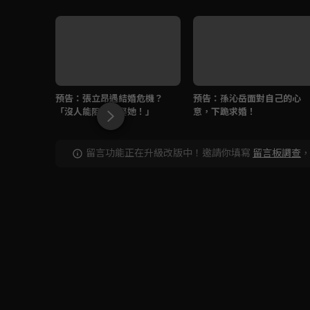
預告：張立昂遇結婚危機？
預告：孫沁岳面對自己的心
「沒人能阻止我娶她！」
意，下跪求婚！
留言功能正在升級改版中！邀請你填寫
留言板調查