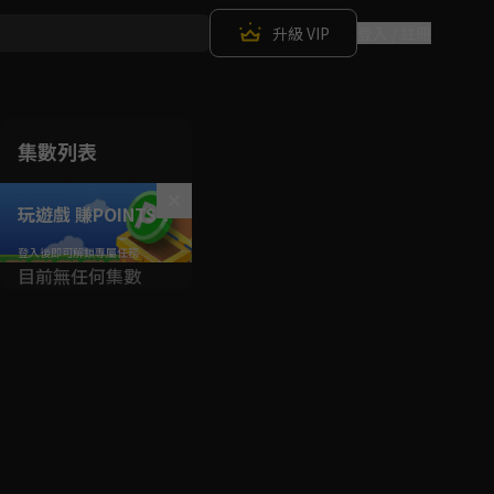
升級 VIP
登入 / 註冊
集數列表
玩遊戲 賺POINTS！
目前無任何集數