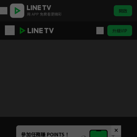
開啟
用 APP 免費看更精彩
升級VIP
鬼之執行長
請關閉廣告阻擋程式，重新整理頁面
您收看的廣告支持著我們提供更多戲劇內容
參加任務賺 POINTS！