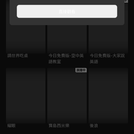
跟播中
跟播中
跟播中
直接觀看
請世界吃桌
今日免費版-空中英
今日免費版-大家說
語教室
英語
跟播中
耀眼
寶島西米樂
後浪