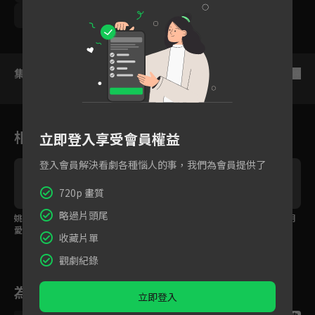
賴琳恩
沈孟生
顏嘉樂
鮑正芳
集數列表
反序
相關花絮
立即登入享受會員權益
登入會員解決看劇各種惱人的事，我們為會員提供了
720p 畫質
略過片頭尾
姚以緹一句「成年人的
張立昂為了證明真心，
張立昂示範「為你男朋
愛都是做出來的」劉修
竟當眾吻了「男朋友」
友打領帶的正確方式」
收藏片單
甫決定獻出第一次「開
劉奕兒？
房」
觀劇紀錄
為您推薦
立即登入