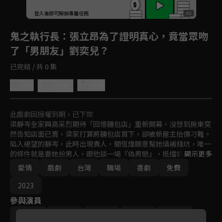
重新整理
登入後即可解鎖專屬任務
Play
鬼之執行長
：張立昂為了證明真心，竟當眾吻
了「男朋友」劉奕兒？
已完結 / 共 0 集
4.8
分享
收藏
此戲劇因授權到期，已下架
梁靜岑全家興高采烈期待「回憶麵包店」重新開幕，沒想到房東突
然告知店面已賣，梁家打算將麵包店買下，卻被新屋主抬價刁難。
陷入絕望的靜岑，此時出現貴人，關恆煒願意幫她填補錢坑，唯一
的條件就是要她扮男人，跟他談一場『偽男戀』，抵擋奶奶的逼
顯示更多
婚。為了買回麵包店，靜岑簽下了這個奇葩合約，只是她沒想到，
愛情
戲劇
台灣
職場
喜劇
免費
這一切都是關恆煒的精心佈局！
2023
參與演員
劉奕兒
張立昂
孫沁岳
姚以緹
劉修甫