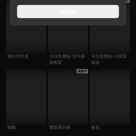
跟播中
跟播中
跟播中
直接觀看
請世界吃桌
今日免費版-空中英
今日免費版-大家說
語教室
英語
跟播中
耀眼
寶島西米樂
後浪