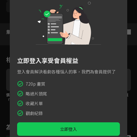
賴琳恩
沈孟生
顏嘉樂
鮑正芳
集數列表
反序
相關花絮
立即登入享受會員權益
登入會員解決看劇各種惱人的事，我們為會員提供了
720p 畫質
略過片頭尾
張立昂的戀愛小學堂
張立昂破防了！出詭計
劉奕兒居然念情詩挑逗
「男女間心動的必殺
復仇的人反被劉奕兒的
男人！
收藏片單
技」摸~頭~殺~
真心打動了？
觀劇紀錄
為您推薦
立即登入