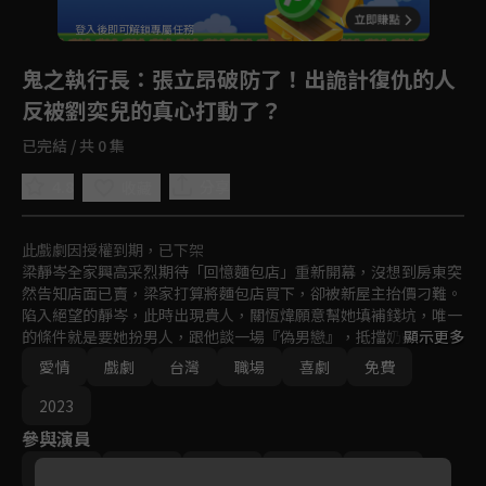
登入後即可解鎖專屬任務
Play
鬼之執行長
：張立昂破防了！出詭計復仇的人
反被劉奕兒的真心打動了？
已完結 / 共 0 集
4.8
分享
收藏
此戲劇因授權到期，已下架
梁靜岑全家興高采烈期待「回憶麵包店」重新開幕，沒想到房東突
然告知店面已賣，梁家打算將麵包店買下，卻被新屋主抬價刁難。
陷入絕望的靜岑，此時出現貴人，關恆煒願意幫她填補錢坑，唯一
的條件就是要她扮男人，跟他談一場『偽男戀』，抵擋奶奶的逼
顯示更多
婚。為了買回麵包店，靜岑簽下了這個奇葩合約，只是她沒想到，
愛情
戲劇
台灣
職場
喜劇
免費
這一切都是關恆煒的精心佈局！
2023
參與演員
劉奕兒
張立昂
孫沁岳
姚以緹
劉修甫