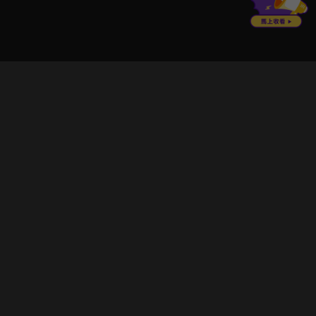
立即登入享受會員權益。
解鎖更多專屬功能，追劇更便利！
登入 / 註冊
巧克科技新媒體股份有限公司