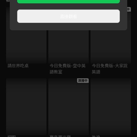
跟播中
跟播中
跟播中
直接觀看
請世界吃桌
今日免費版-空中英
今日免費版-大家說
語教室
英語
跟播中
耀眼
寶島西米樂
後浪