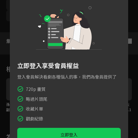
劉奕兒
張立昂
孫沁岳
姚以緹
劉修甫
賴琳恩
沈孟生
顏嘉樂
鮑正芳
集數列表
反序
立即登入享受會員權益
相關花絮
登入會員解決看劇各種惱人的事，我們為會員提供了
720p 畫質
略過片頭尾
全
孫沁岳來啦！想看面癱
張立昂x劉奕兒來啦！想
預告：相愛相殺卡司大
收藏片單
副總演譯「冰山融化」
知道他們如何「甜蜜地
集合！全新契約戀愛6.1
嗎？全新契約戀愛6.19
互整」嗎？全新契約戀
9詭計開始！
觀劇紀錄
詭計開始！
愛6.19詭計開始！
立即登入
為您推薦