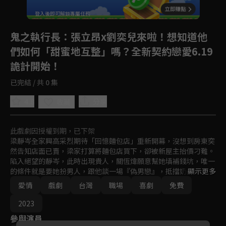
登入後即可解鎖專屬任務
Play
鬼之執行長
：張立昂x劉奕兒來啦！想知道他
們如何「甜蜜地互整」嗎？全新契約戀愛6.19
詭計開始！
已完結 / 共 0 集
4.8
分享
收藏
此戲劇因授權到期，已下架
梁靜岑全家興高采烈期待「回憶麵包店」重新開幕，沒想到房東突
然告知店面已賣，梁家打算將麵包店買下，卻被新屋主抬價刁難。
陷入絕望的靜岑，此時出現貴人，關恆煒願意幫她填補錢坑，唯一
的條件就是要她扮男人，跟他談一場『偽男戀』，抵擋奶奶的逼
顯示更多
婚。為了買回麵包店，靜岑簽下了這個奇葩合約，只是她沒想到，
愛情
戲劇
台灣
職場
喜劇
免費
這一切都是關恆煒的精心佈局！
2023
參與演員