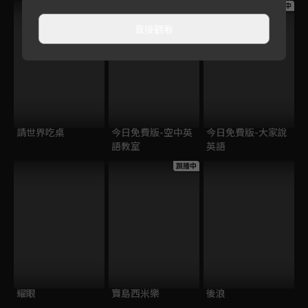
跟播中
跟播中
跟播中
直接觀看
請世界吃桌
今日免費版-空中英
今日免費版-大家說
語教室
英語
跟播中
耀眼
寶島西米樂
後浪