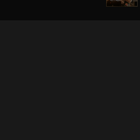
立即登入享受會員權益。
解鎖更多專屬功能，追劇更便利！
登入 / 註冊
巧克科技新媒體股份有限公司
©
2026
CHOCO Media Co. Ltd. ALL RIGHTS RESERVED.