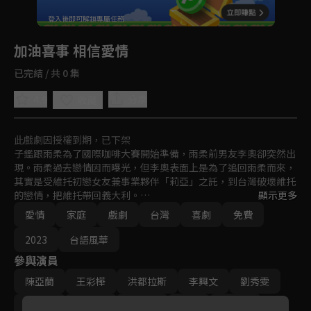
回首頁
登入後即可解鎖專屬任務
Play
加油喜事 相信愛情
已完結 / 共 0 集
4.9
分享
收藏
此戲劇因授權到期，已下架
子鑑跟雨柔為了國際咖啡大賽開始準備，雨柔前男友李奧卻突然出
現。雨柔過去戀情因而曝光，但李奧表面上是為了追回雨柔而來，
其實是受維托初戀女友兼事業夥伴「莉亞」之託，到台灣破壞維托
的戀情，把維托帶回義大利。

顯示更多
德超在郵局收到一批要退回給寄件人的信件，寄件人竟然是高老
愛情
家庭
戲劇
台灣
喜劇
免費
板。那些被退的信件都是寄給他的兒子「高瑞宏」。

子鑑和雨柔要結婚了。武林兩家又要再辦一場武林囍事，武家歡歡
2023
台語風華
喜喜的張羅，林家卻是一臉愁容，武林兩家為了子鑑雨柔婚後住哪
參與演員
雙方爭論不休，都不願意讓步，甚至一言不和走人，子鑑跟雨柔到
底該怎麼辦才好？
陳亞蘭
王彩樺
洪都拉斯
李興文
劉秀雯
周曉涵
周孝安
鄒承恩
楊晴
臧芮軒