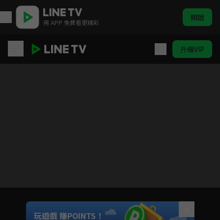
開啟
用 APP 免費看更精彩
升級VIP
加油喜事 相信愛情
目前未允許這部影片在你所在的地區播放
如有不便請見諒
Unmute
玩遊戲 賺POINTS！