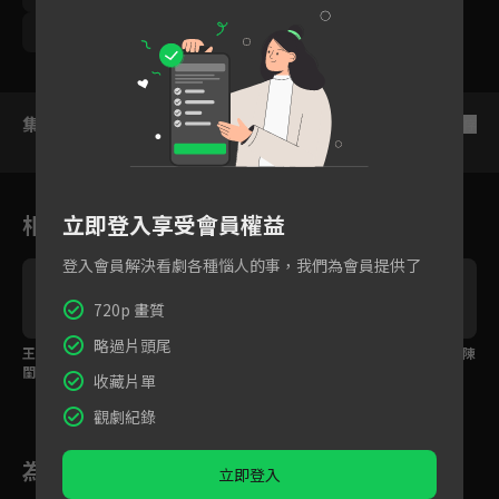
馬國賢
潘映竹
劉育仁
鄭芯恩
巴鈺
集數列表
反序
立即登入享受會員權益
相關花絮
登入會員解決看劇各種惱人的事，我們為會員提供了
720p 畫質
略過片頭尾
王彩樺深情告白四十年
陳亞蘭結局這段致詞太
老么CP婚禮 王彩樺、陳
閨蜜 陳亞蘭忍不住落
精彩！帶你回顧武家三
亞蘭雙后又來亂？！
收藏片單
淚！
兒戀情
觀劇紀錄
為您推薦
立即登入